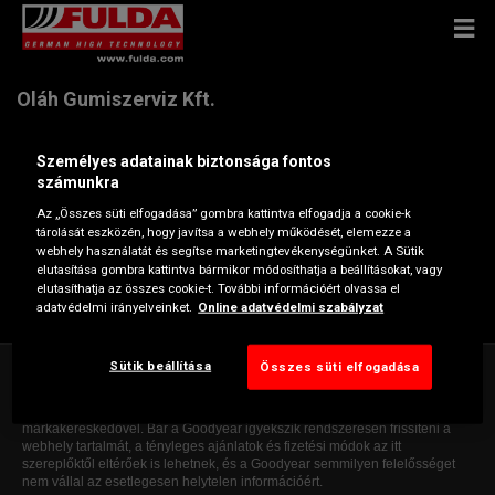
Oláh Gumiszerviz Kft.
Személyes adatainak biztonsága fontos
Közraktár u. 12 , 7623 Pécs
számunkra
Az „Összes süti elfogadása” gombra kattintva elfogadja a cookie-k
Útvonaltervezés
tárolását eszközén, hogy javítsa a webhely működését, elemezze a
webhely használatát és segítse marketingtevékenységünket. A Sütik
elutasítása gombra kattintva bármikor módosíthatja a beállításokat, vagy
elutasíthatja az összes cookie-t. További információért olvassa el
A márkakereskedő webhelye
adatvédelmi irányelveinket.
Online adatvédelmi szabályzat
Sütik beállítása
Összes süti elfogadása
* Ezen a webhelyen csak tájékoztató jellegű általános információ szerepel.
Ez az információ semmiféle kötelezettséget nem jelent, nem mindenre
terjed ki, és nem képezi szerződés alapját. Az adatokat egyeztesse az adott
márkakereskedővel. Bár a Goodyear igyekszik rendszeresen frissíteni a
webhely tartalmát, a tényleges ajánlatok és fizetési módok az itt
szereplőktől eltérőek is lehetnek, és a Goodyear semmilyen felelősséget
nem vállal az esetlegesen helytelen információért.