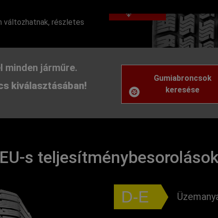
Téli
 változhatnak, részletes
l minden járműre.
Gumiabroncsok
s kiválasztásában!
keresése
EU-s teljesítménybesoroláso
D-E
Üzemanya