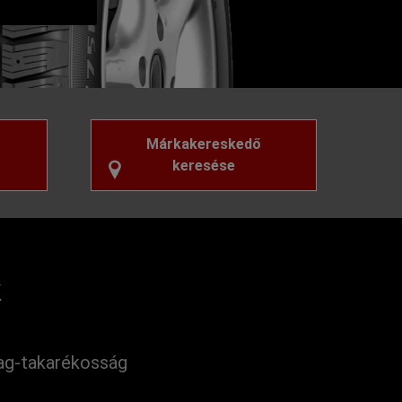
Márkakereskedő
keresése
k
g-takarékosság