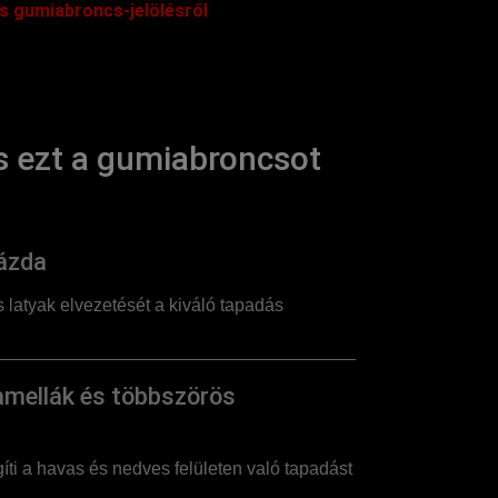
s gumiabroncs-jelölésről
 ezt a gumiabroncsot
ázda
s latyak elvezetését a kiváló tapadás
amellák és többszörös
gíti a havas és nedves felületen való tapadást