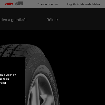
Change country
Egyéb Fulda weboldalak
den a gumikról
Rólunk
tsa a webhely
asítása
vábbi