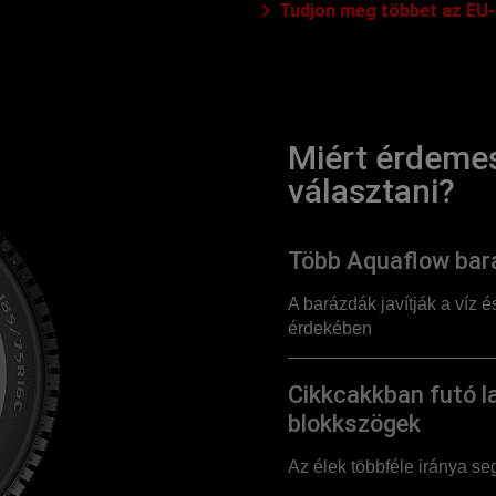
Tudjon meg többet az EU-
Miért érdemes
választani?
Több Aquaflow bar
A barázdák javítják a víz é
érdekében
Cikkcakkban futó l
blokkszögek
Az élek többféle iránya se