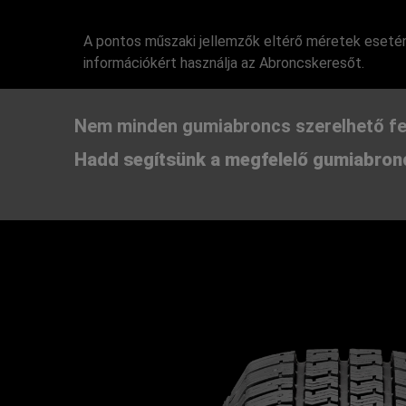
A pontos műszaki jellemzők eltérő méretek esetén
információkért használja az Abroncskeresőt.
Nem minden gumiabroncs szerelhető fe
Hadd segítsünk a megfelelő gumiabronc