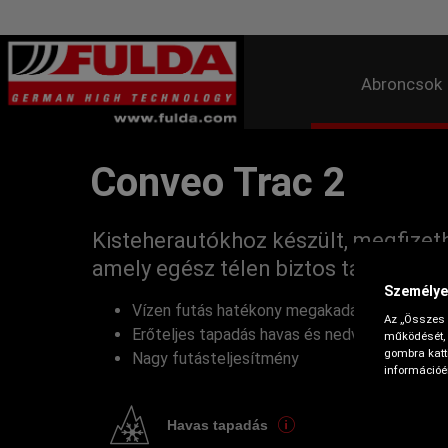
Abroncsok
Conveo Trac 2
Kisteherautókhoz készült, megfizet
amely egész télen biztos társ az ut
Személye
Vízen futás hatékony megakadályozása
Az „Összes 
Erőteljes tapadás havas és nedves utakon
működését, 
gombra katti
Nagy futásteljesítmény
információér
Havas tapadás