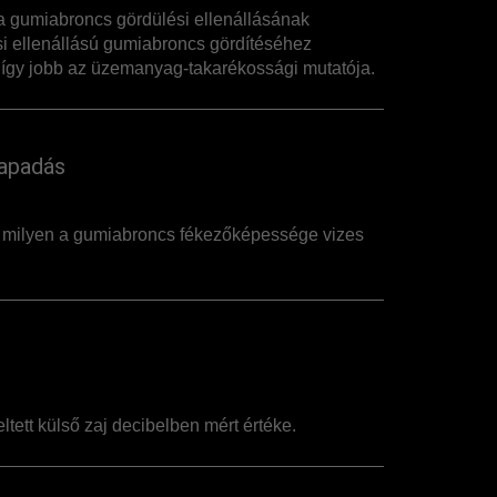
 gumiabroncs gördülési ellenállásának
i ellenállású gumiabroncs gördítéséhez
így jobb az üzemanyag-takarékossági mutatója.
apadás
, milyen a gumiabroncs fékezőképessége vizes
ltett külső zaj decibelben mért értéke.