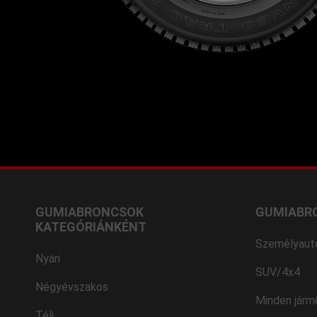
GUMIABRONCSOK
GUMIABR
KATEGÓRIÁNKÉNT
Személyaut
Nyári
SUV/4x4
Négyévszakos
Minden járm
Téli