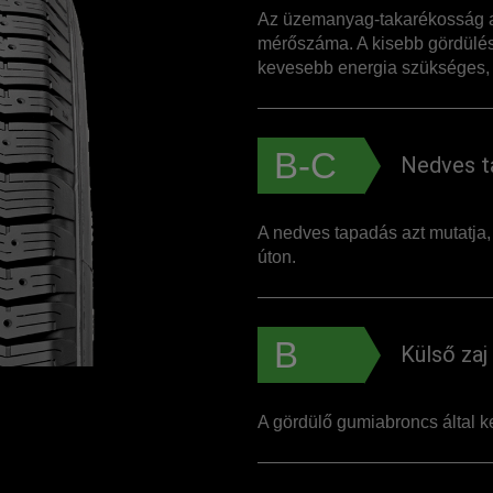
Az üzemanyag-takarékosság a
mérőszáma. A kisebb gördülés
kevesebb energia szükséges, 
B-C
Nedves t
A nedves tapadás azt mutatja
úton.
B
Külső zaj
A gördülő gumiabroncs által ke