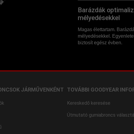
Barázdák optimalizá
mélyedésekkel
Magas élettartam. Barázdák
mélyedésekkel. Egyenletes
biztosít egész évben.
ONCSOK JÁRMŰVENKÉNT
TOVÁBBI GOODYEAR INFO
ók
Kereskedő keresése
Útmutató gumiabroncs választ
ű