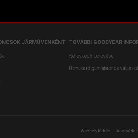
ONCSOK JÁRMŰVENKÉNT
TOVÁBBI GOODYEAR INFO
ók
Kereskedő keresése
Útmutató gumiabroncs választ
ű
Webhelytérkép
Adatvédel