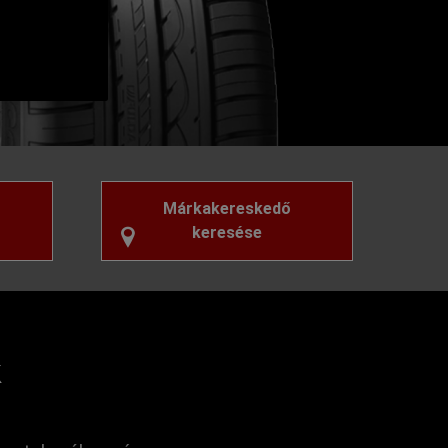
Márkakereskedő
keresése
k