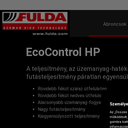
Abroncsok
EcoControl HP
A teljesítmény, az üzemanyag-haték
futásteljesítmény páratlan egyensú
Rövidebb fékút száraz útfelületen
Rövidebb fékút nedves útfelületen
Alacsonyabb üzemanyag-fogyasztás
Személye
Nagy futásteljesítmény
Az „Összes 
Kiegyensúlyozott teljesítmény
működését, 
gombra katti
információér