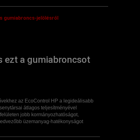
s gumiabroncs-jelölésről
 ezt a gumiabroncsot
űvekhez az EcoControl HP a legideálisabb
senytársai átlagos teljesítményével
felületen jobb kormányozhatóságot,
 kedvezőbb üzemanyag-hatékonyságot