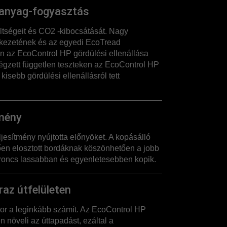
anyag-fogyasztás
ségeit és CO2 -kibocsátását. Nagy
erkezetének és az egyedi EcoTread
n az EcoControl HP gördülési ellenállása
égzett független teszteken az EcoControl HP
isebb gördülési ellenállásról tett
tmény
ljesítmény nyújtotta előnyöket. A kopásálló
en elosztott bordáknak köszönhetően a jobb
roncs lassabban és egyenletesebben kopik.
raz útfelületen
kor a leginkább számít. Az EcoControl HP
növeli az úttapadást, ezáltal a