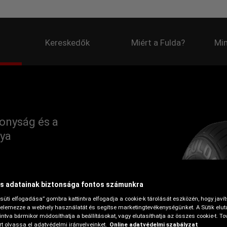
Kereskedők
Miért a Fulda?
Min
onyság és a
lya
s adatainak biztonsága fontos számunkra
süti elfogadása” gombra kattintva elfogadja a cookie-k tárolását eszközén, hogy javí
elemezze a webhely használatát és segítse marketingtevékenységünket. A Sütik elut
ntva bármikor módosíthatja a beállításokat, vagy elutasíthatja az összes cookie-t. To
t olvassa el adatvédelmi irányelveinket.
Online adatvédelmi szabályzat