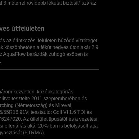
 3 méterrel rövidebb fékutat biztosít* száraz
ves útfelületen
és az érintkezési felületen húzódó vízréteget
k köszönhetően a fékút nedves úton akár 2,9
 Az AquaFlow barázdák zuhogó esőben is
.
árom közvetlen, középkategóriás
lítva tesztelte 2011 szeptemberében és
rching (Németország) és Mireval
5/55R16 91V; tesztautó: Golf VI 1.6 TDI és
6247020. Az útfelület típusától és a vezetési
ési ellenállás akár 20%-ban is befolyásolhatja
gyasztását (ETRMA).