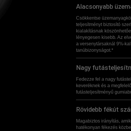
Alacsonyabb üzem
Csökkentse üzemanyagkölt
teljesítményt biztosító sz
kialakításnak köszönhetőe
lényegesen kisebb. Az elv
a versenytársaknál 9%-kal k
tanúbizonyságot.*
Nagy futásteljesí
Fedezze fel a nagy futáste
keveréknek és a megfelelő
futásteljesítményű gumiab
Rövidebb fékút szá
Magabiztos irányítás, ami
hatékonyan fékezés közben 