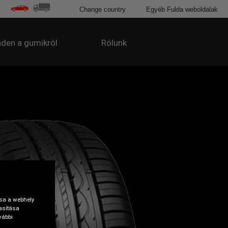
Change country
Egyéb Fulda weboldalak
den a gumikról
Rólunk
tsa a webhely
asítása
vábbi