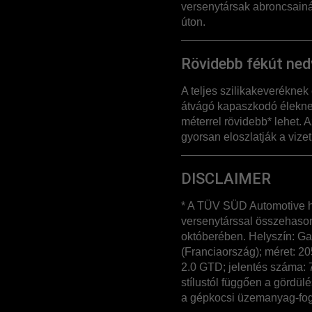
versenytársak abroncsainál
úton.
Rövidebb fékút ned
A teljes szilikakeveréknek 
átvágó kapaszkodó élekne
méterrel rövidebb* lehet.
gyorsan eloszlatják a vizet
DISCLAIMER
* A TÜV SÜD Automotive h
versenytárssal összehason
októberében. Helyszín: Ga
(Franciaország); méret: 20
2.0 GTD; jelentés száma: 7
stílustól függően a gördül
a gépkocsi üzemanyag-fo