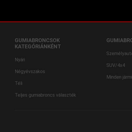
GUMIABRONCSOK
GUMIABR
KATEGÓRIÁNKÉNT
Személyaut
Nyári
SUV/4x4
Négyévszakos
Minden járm
Téli
Teljes gumiabroncs választék