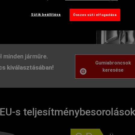
A keréktárcsa védelme
Sütik beállítása
Összes süti elfogadása
Nyári
 változhatnak, részletes
l minden járműre.
Gumiabroncsok
s kiválasztásában!
keresése
EU-s teljesítménybesoroláso