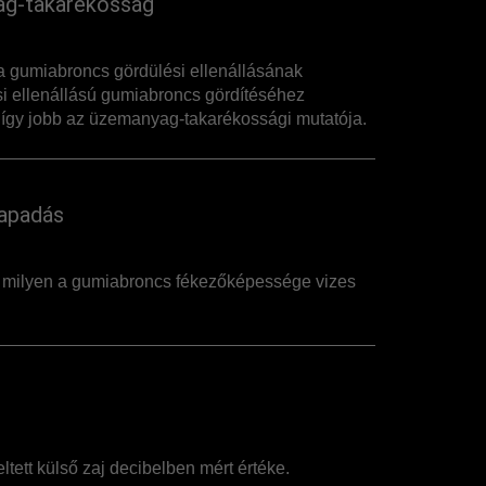
g-takarékosság
 gumiabroncs gördülési ellenállásának
i ellenállású gumiabroncs gördítéséhez
így jobb az üzemanyag-takarékossági mutatója.
apadás
, milyen a gumiabroncs fékezőképessége vizes
ltett külső zaj decibelben mért értéke.