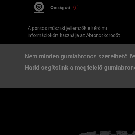
Országúti
A pontos műszaki jellemzők eltérő méretek esetén
információkért használja az Abroncskeresőt.
Nem minden gumiabroncs szerelhető fe
Hadd segítsünk a megfelelő gumiabronc