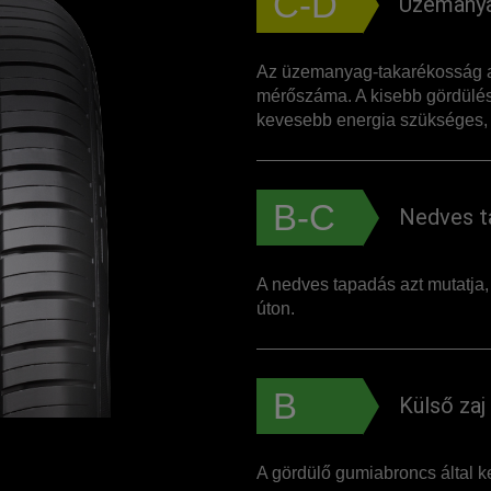
C-D
Üzemanya
Az üzemanyag-takarékosság a
mérőszáma. A kisebb gördülés
kevesebb energia szükséges, 
B-C
Nedves t
A nedves tapadás azt mutatja
úton.
B
Külső zaj
A gördülő gumiabroncs által ke