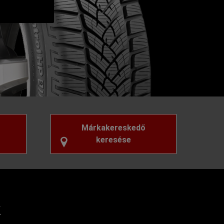
Márkakereskedő
keresése
k