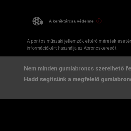
A keréktárcsa védelme
A pontos műszaki jellemzők eltérő méretek esetén
információkért használja az Abroncskeresőt.
Nem minden gumiabroncs szerelhető fe
Hadd segítsünk a megfelelő gumiabronc