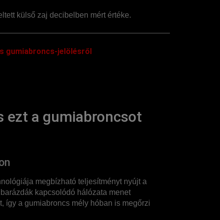
ltett külső zaj decibelben mért értéke.
s gumiabroncs-jelölésről
 ezt a gumiabroncsot
von
ológiája megbízható teljesítményt nyújt a
tó barázdák kapcsolódó hálózata menet
t, így a gumiabroncs mély hóban is megőrzi