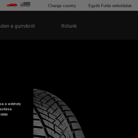
Change country
Egyéb Fulda weboldalak
den a gumikról
Rólunk
tsa a webhely
asítása
vábbi