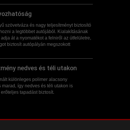
yozhatóság
yű szövetváza és nagy teljesítményt biztosító
ihozni a legtöbbet autójából. Kialakításának
ja át a nyomatékot a felniről az útfelületre,
ot biztosít autópályán megszokott
tmény nedves és téli utakon
ált különleges polimer alacsony
marad, így nedves és téli utakon is
erőteljes tapadást biztosít.