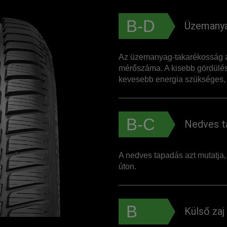
B-D
Üzemanya
Az üzemanyag-takarékosság a
mérőszáma. A kisebb gördülés
kevesebb energia szükséges, 
B-C
Nedves t
A nedves tapadás azt mutatja
úton.
B
Külső zaj