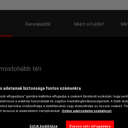
Kereskedők
Miért a Fulda?
Min
mostohább téli
s adatainak biztonsága fontos számunkra
süti elfogadása” gombra kattintva elfogadja a cookie-k tárolását eszközén, hogy javí
elemezze a webhely használatát és segítse marketingtevékenységünket. A Sütik elut
kon
ntva bármikor módosíthatja a beállításokat, vagy elutasíthatja az összes cookie-t. To
t olvassa el adatvédelmi irányelveinket.
Online adatvédelmi szabályzat
Havas tapadás
Sütik beállítása
Összes süti elfogadása