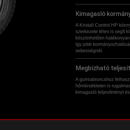
Kimagasló kormán
A Kristall Control HP könn
szerkezete télen is segít k
köszönhetően hatékonyan ad
így jobb kormányozhatóság
sebességnél.
Megbízható teljesí
A gumiabroncshoz felhaszn
hőmérsékleten is rugalmas 
kimagasló teljesítményt és 