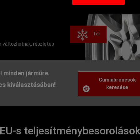
Téli
 változhatnak, részletes
l minden járműre.
Gumiabroncsok
s kiválasztásában!
keresése
EU-s teljesítménybesoroláso