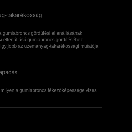
g-takarékosság
 gumiabroncs gördülési ellenállásának
i ellenállású gumiabroncs gördítéséhez
így jobb az üzemanyag-takarékossági mutatója.
apadás
, milyen a gumiabroncs fékezőképessége vizes