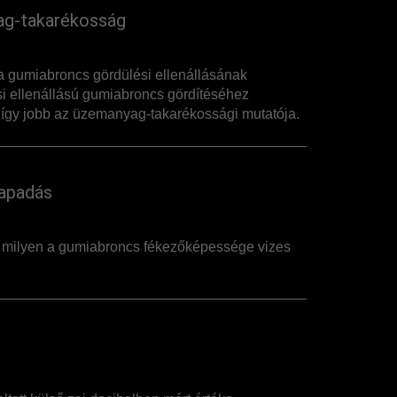
g-takarékosság
 gumiabroncs gördülési ellenállásának
i ellenállású gumiabroncs gördítéséhez
így jobb az üzemanyag-takarékossági mutatója.
apadás
, milyen a gumiabroncs fékezőképessége vizes