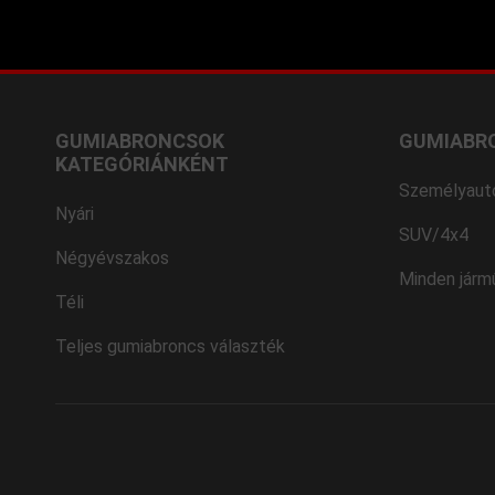
GUMIABRONCSOK
GUMIABR
KATEGÓRIÁNKÉNT
Személyaut
Nyári
SUV/4x4
Négyévszakos
Minden járm
Téli
Teljes gumiabroncs választék