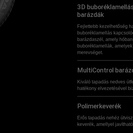
3D buboréklamellás
barázdák
Fejlettebb kezelhetőség h
buboréklamellás kapcsoló
barázdaszél, amely hóban i
buboréklamellák, amelyek
merevséget.
MultiControl baráz
Kiváló tapadás nedves útfe
hatékony elvezetésével biz
Polimerkeverék
Erős tapadás nehéz útvisz
keverék, amellyel javítható