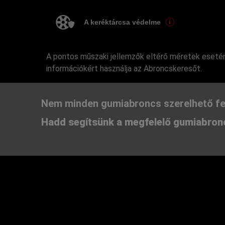
A keréktárcsa védelme
A pontos műszaki jellemzők eltérő méretek esetén
információkért használja az Abroncskeresőt.
Nem minden gumiabroncs szerelhető fe
Hadd segítsünk a megfelelő gumiabronc