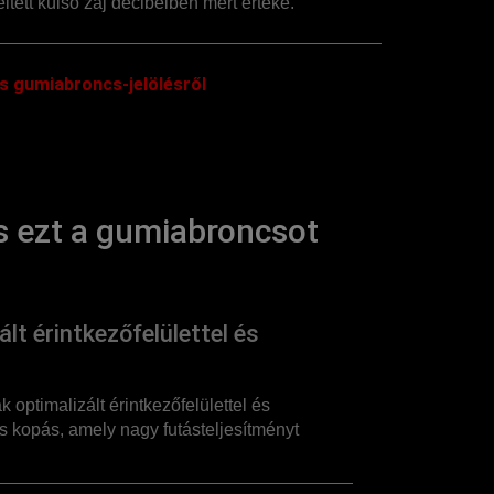
ltett külső zaj decibelben mért értéke.
s gumiabroncs-jelölésről
 ezt a gumiabroncsot
lt érintkezőfelülettel és
 optimalizált érintkezőfelülettel és
 kopás, amely nagy futásteljesítményt