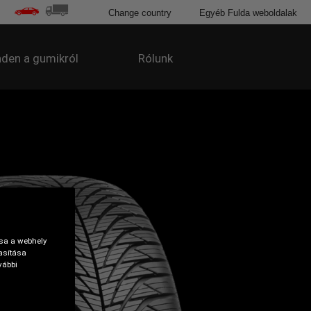
Change country
Egyéb Fulda weboldalak
den a gumikról
Rólunk
tsa a webhely
asítása
vábbi