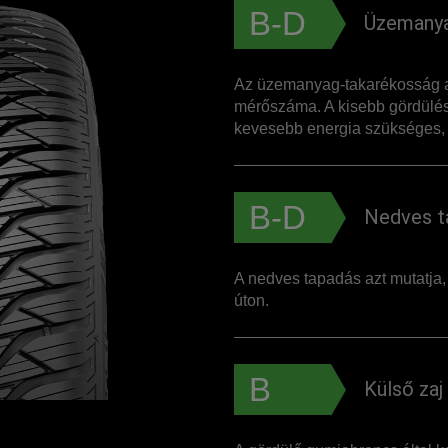
B-D
Üzemanya
Az üzemanyag-takarékosság a
mérőszáma. A kisebb gördülés
kevesebb energia szükséges, 
B-D
Nedves t
A nedves tapadás azt mutatja
úton.
B
Külső zaj