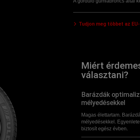
A gördülő gumiabroncs által ke
Tudjon meg többet az EU-
Miért érdemes
választani?
Barázdák optimalizá
mélyedésekkel
Magas élettartam. Barázdák
mélyedésekkel. Egyenletes
biztosít egész évben.