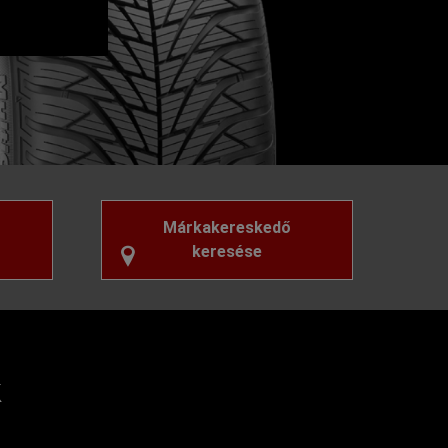
Márkakereskedő
keresése
k