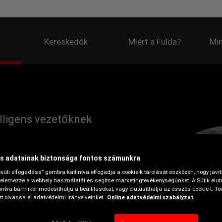
Kereskedők
Miért a Fulda?
Min
lligens vezetőknek
egyaránt.
s adatainak biztonsága fontos számunkra
süti elfogadása” gombra kattintva elfogadja a cookie-k tárolását eszközén, hogy javí
elemezze a webhely használatát és segítse marketingtevékenységünket. A Sütik elut
ntva bármikor módosíthatja a beállításokat, vagy elutasíthatja az összes cookie-t. To
Havas tapadás
t olvassa el adatvédelmi irányelveinket.
Online adatvédelmi szabályzat