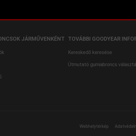
ONCSOK JÁRMŰVENKÉNT
TOVÁBBI GOODYEAR INFO
ók
Kereskedő keresése
Útmutató gumiabroncs választ
ű
Webhelytérkép
Adatvédel