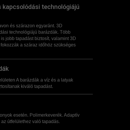
 kapcsolódási technológiájú
avon és szárazon egyaránt. 3D
dási technológiájú barázdák. Több
s jobb tapadást biztosít, valamint 3D
 fokozzák a száraz időhöz szükséges
dák
lületen A barázdák a víz és a latyak
tosítanak kiváló tapadást.
onyok esetén. Polimerkeverék. Adaptív
 az útfelülethez való tapadás.