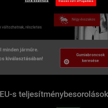
Sütik beállítása
Összes süti elfogadása
Négy évszakos
 változhatnak, részletes
l minden járműre.
Gumiabroncsok
s kiválasztásában!
keresése
EU-s teljesítménybesoroláso