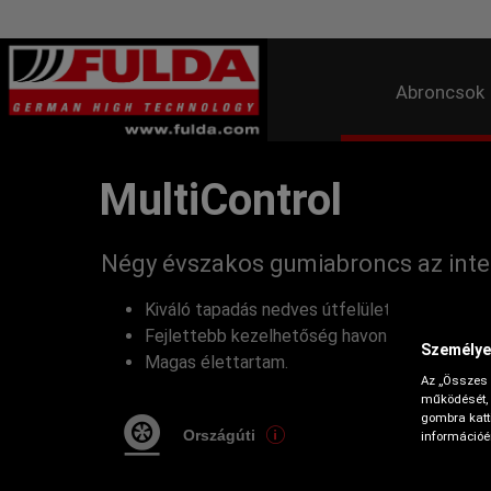
Abroncsok
MultiControl
Négy évszakos gumiabroncs az inte
Kiváló tapadás nedves útfelületen.
Fejlettebb kezelhetőség havon és szárazon 
Személye
Magas élettartam.
Az „Összes 
működését, 
gombra katti
Országúti
információér