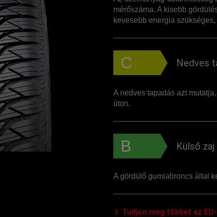
mérőszáma. A kisebb gördülés
kevesebb energia szükséges, 
C
Nedves t
A nedves tapadás azt mutatja
úton.
B
Külső zaj
A gördülő gumiabroncs által ke
Tudjon meg többet az EU-