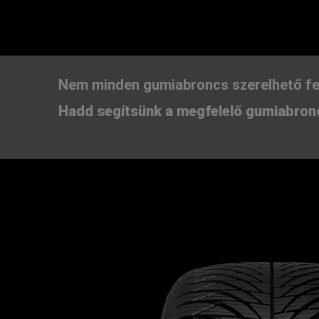
Nem minden gumiabroncs szerelhető fe
Hadd segítsünk a megfelelő gumiabronc