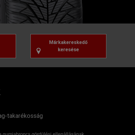
Márkakereskedő
keresése
k
g-takarékosság
 gumiabroncs gördülési ellenállásának