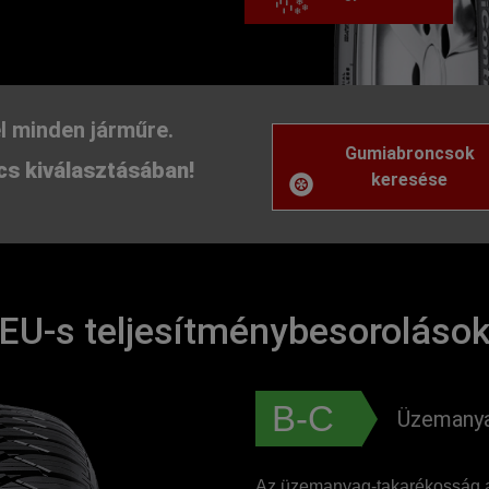
l minden járműre.
Gumiabroncsok
s kiválasztásában!
keresése
EU-s teljesítménybesoroláso
B-C
Üzemanya
Az üzemanyag-takarékosság a