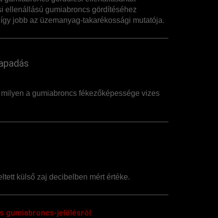
i ellenállású gumiabroncs gördítéséhez
így jobb az üzemanyag-takarékossági mutatója.
apadás
, milyen a gumiabroncs fékezőképessége vizes
ltett külső zaj decibelben mért értéke.
s gumiabroncs-jelölésről