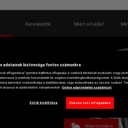
Kereskedők
Miért a Fulda?
Min
s adatainak biztonsága fontos számunkra
süti elfogadása” gombra kattintva elfogadja a cookie-k tárolását eszközén, hogy javí
A keréktárcsa védelme
elemezze a webhely használatát és segítse marketingtevékenységünket. A Sütik elut
ntva bármikor módosíthatja a beállításokat, vagy elutasíthatja az összes cookie-t. To
t olvassa el adatvédelmi irányelveinket.
Online adatvédelmi szabályzat
 változhatnak, részletes
Sütik beállítása
Összes süti elfogadása
Négy évszakos