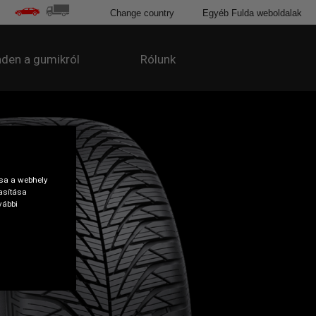
Change country
Egyéb Fulda weboldalak
den a gumikról
Rólunk
tsa a webhely
asítása
vábbi