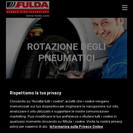
ROTAZIONE DEGLI
PNEUMATICI
Rispettiamo la tua privacy
La rotazione degli pneumatici favorisce un processo
Cliccando su "Accetta tutti i cookie", accetti che i cookie vengano
di usura uniforme sul treno di pneumatici. Un'usura
memorizzati sul tuo dispositivo per migliorare la navigazione sul sito,
uniforme può contribuire a prolungare la durata degli
analizzare il sito utilizzato e supportare le nostre comunicazioni
marketing. Puoi modificare le tue preferenze o rifiutare tutti i cookie in
pneumatici e assicurare equilibrio tra trazione e
qualsiasi momento cliccando su Rifiuta i cookie. Visita la nostra privacy
maneggevolezza. La regolare rotazione degli
policy per saperne di più.
Informativa sulla Privacy Online
pneumatici favorisce la maneggevolezza del