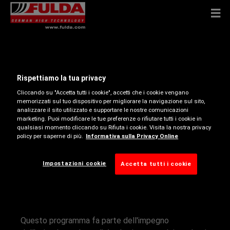
RICHIAMO
Rispettiamo la tua privacy
Cliccando su "Accetta tutti i cookie", accetti che i cookie vengano
memorizzati sul tuo dispositivo per migliorare la navigazione sul sito,
Goodyear ha avviato un richiamo di sicurezza per i
analizzare il sito utilizzato e supportare le nostre comunicazioni
marketing. Puoi modificare le tue preferenze o rifiutare tutti i cookie in
suoi pneumatici:
qualsiasi momento cliccando su Rifiuta i cookie. Visita la nostra privacy
policy per saperne di più.
Informativa sulla Privacy Online
225/50R18 99W XL Fulda Ecocontrol HP2 prodotti
nella settimana 45 del 2024 [Numero di
Impostazioni cookie
Accetta tutti i cookie
identificazione del pneumatico (DOT): 1H378 JAFR
4524].
Questo programma fa parte dell'impegno