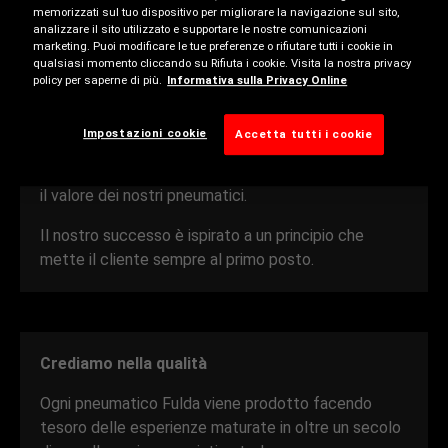
memorizzati sul tuo dispositivo per migliorare la navigazione sul sito,
analizzare il sito utilizzato e supportare le nostre comunicazioni
Fulda produce pneumatici da oltre 100 anni e si sta
marketing. Puoi modificare le tue preferenze o rifiutare tutti i cookie in
affermando come uno dei marchi più popolari del
qualsiasi momento cliccando su Rifiuta i cookie. Visita la nostra privacy
policy per saperne di più.
Informativa sulla Privacy Online
mercato tedesco.
Entrando a far parte del gruppo Goodyear, la nostra
Impostazioni cookie
Accetta tutti i cookie
reputazione si è fatta strada tra un numero
crescente di automobilisti che apprezza la qualità e
il valore dei nostri pneumatici.
Il nostro successo è ispirato a un principio che
mette il cliente sempre al primo posto.
Crediamo nella qualità
Ogni pneumatico Fulda viene prodotto facendo
tesoro delle esperienze maturate in oltre un secolo