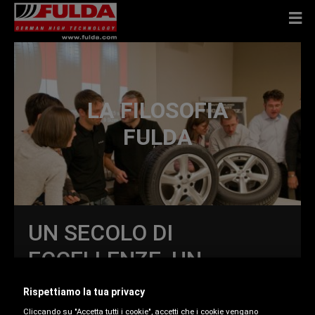
LA FILOSOFIA
FULDA
UN SECOLO DI
ECCELLENZE, UN
FUTURO RICCO DI
Rispettiamo la tua privacy
TRAGUARDI
Cliccando su "Accetta tutti i cookie", accetti che i cookie vengano