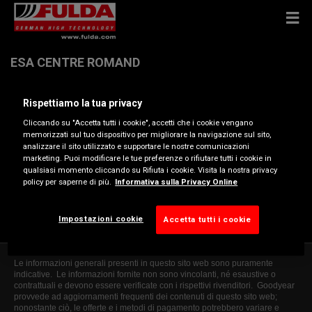
ESA CENTRE ROMAND
Rispettiamo la tua privacy
CHEMIN DU VALLON 15 , 1030 BUSSIGNY
Cliccando su "Accetta tutti i cookie", accetti che i cookie vengano
memorizzati sul tuo dispositivo per migliorare la navigazione sul sito,
Ottieni indicazioni
analizzare il sito utilizzato e supportare le nostre comunicazioni
marketing. Puoi modificare le tue preferenze o rifiutare tutti i cookie in
qualsiasi momento cliccando su Rifiuta i cookie. Visita la nostra privacy
policy per saperne di più.
Informativa sulla Privacy Online
Visualizza numero di telefono
bussigny@esa.ch
Impostazioni cookie
Accetta tutti i cookie
Le informazioni generali presenti in questo sito web sono puramente
indicative. Le informazioni fornite non sono vincolanti, né esaustive o
contrattuali e devono essere verificate con i rispettivi rivenditori. Goodyear
provvede ad aggiornamenti frequenti dei contenuti di questo sito web;
nonostante ciò, le offerte e i metodi di pagamento potrebbero variare e