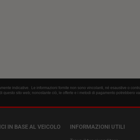
ente indicative. Le informazioni fornite non sono vincolanti, né esaustive o contratt
i questo sito web; nonostante ciò, le offerte e i metodi di pagamento potrebbero 
CI IN BASE AL VEICOLO
INFORMAZIONI UTILI