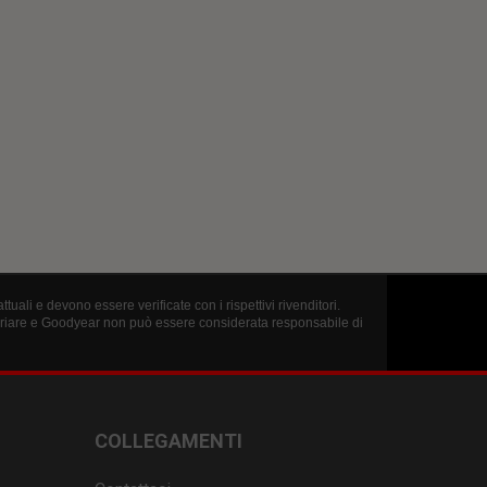
uali e devono essere verificate con i rispettivi rivenditori.
variare e Goodyear non può essere considerata responsabile di
COLLEGAMENTI