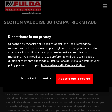
SECTION VAUDOISE DU TCS PATRICK STAUB
Rispettiamo la tua privacy
ROUTE DE DIZY 4 , 1304 COSSONAY
Cliccando su "Accetta tutti i cookie", accetti che i cookie vengano
memorizzati sul tuo dispositivo per migliorare la navigazione sul sito,
Ottieni indicazioni
analizzare il sito utilizzato e supportare le nostre comunicazioni
marketing. Puoi modificare le tue preferenze o rifiutare tutti i cookie in
qualsiasi momento cliccando su Rifiuta i cookie. Visita la nostra privacy
policy per saperne di più.
Informativa sulla Privacy Online
Visualizza numero di telefono
sectionvd@tcs.ch
Impostazioni cookie
Accetta tutti i cookie
Le informazioni generali presenti in questo sito web sono puramente
indicative. Le informazioni fornite non sono vincolanti, né esaustive o
contrattuali e devono essere verificate con i rispettivi rivenditori. Goodyear
provvede ad aggiornamenti frequenti dei contenuti di questo sito web;
nonostante ciò, le offerte e i metodi di pagamento potrebbero variare e