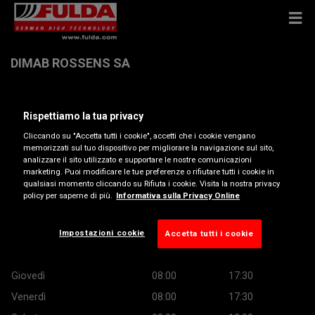
DIMAB ROSSENS SA
Chemin de la Longivue 1 , 1726 Farvagny-le-Grand
Rispettiamo la tua privacy
Cliccando su "Accetta tutti i cookie", accetti che i cookie vengano
Ottieni indicazioni
memorizzati sul tuo dispositivo per migliorare la navigazione sul sito,
analizzare il sito utilizzato e supportare le nostre comunicazioni
marketing. Puoi modificare le tue preferenze o rifiutare tutti i cookie in
qualsiasi momento cliccando su Rifiuta i cookie. Visita la nostra privacy
Orario di apertura
policy per saperne di più.
Informativa sulla Privacy Online
Lunedì
08:00
17:30
Martedì
08:00
17:30
Impostazioni cookie
Accetta tutti i cookie
Mercoledì
08:00
17:30
Giovedì
08:00
17:30
Venerdì
08:00
17:30