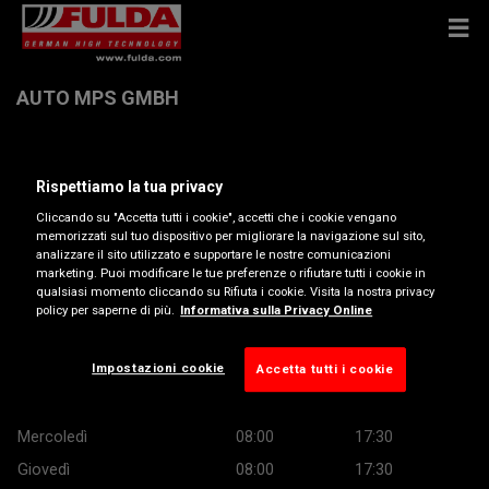
AUTO MPS GMBH
Portstrasse 32 , 2503 Biel/Bienne
Rispettiamo la tua privacy
Cliccando su "Accetta tutti i cookie", accetti che i cookie vengano
Ottieni indicazioni
memorizzati sul tuo dispositivo per migliorare la navigazione sul sito,
analizzare il sito utilizzato e supportare le nostre comunicazioni
marketing. Puoi modificare le tue preferenze o rifiutare tutti i cookie in
Visualizza numero di telefono
qualsiasi momento cliccando su Rifiuta i cookie. Visita la nostra privacy
policy per saperne di più.
Informativa sulla Privacy Online
Orario di apertura
Impostazioni cookie
Accetta tutti i cookie
Lunedì
08:00
17:30
Martedì
08:00
17:30
Mercoledì
08:00
17:30
Giovedì
08:00
17:30