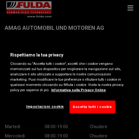
AMAG AUTOMOBIL UND MOTOREN AG
WANKDORFFELDSTRASSE , 3014 BERN
Rispettiamo la tua privacy
Ottieni indicazioni
Cliccando su "Accetta tutti i cookie", accetti che i cookie vengano
memorizzati sul tuo dispositivo per migliorare la navigazione sul sito,
analizzare il sito utilizzato e supportare le nostre comunicazioni
marketing. Puoi modificare le tue preferenze o rifiutare tutti i cookie in
Visualizza numero di telefono
qualsiasi momento cliccando su Rifiuta i cookie. Visita la nostra privacy
policy per saperne di più.
Informativa sulla Privacy Online
amag-bern@amag.ch
Orario di apertura
Impostazioni cookie
Accetta tutti i cookie
Lunedì
08:30-12:00
13:00-18:30
Martedì
08:00-19:00
Chiudere
Mercoledì
08:00-19:00
Chiudere