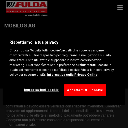
MOBILOG AG
Rispettiamo la tua privacy
Moosrainweg 14 , 3053 Münchenbuchsee
Cliccando su "Accetta tutti i cookie", accetti che i cookie vengano
memorizzati sul tuo dispositivo per migliorare la navigazione sul sito,
Ottieni indicazioni
analizzare il sito utilizzato e supportare le nostre comunicazioni
marketing. Puoi modificare le tue preferenze o rifiutare tutti i cookie in
qualsiasi momento cliccando su Rifiuta i cookie. Visita la nostra privacy
policy per saperne di più.
Informativa sulla Privacy Online
Visualizza numero di telefono
Impostazioni cookie
Accetta tutti i cookie
Le informazioni generali presenti in questo sito web sono puramente
indicative. Le informazioni fornite non sono vincolanti, né esaustive o
contrattuali e devono essere verificate con i rispettivi rivenditori. Goodyear
provvede ad aggiornamenti frequenti dei contenuti di questo sito web;
nonostante ciò, le offerte e i metodi di pagamento potrebbero variare e
Goodyear non può essere considerata responsabile di eventuali
informazioni errate.