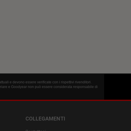
uali e devono essere verificate con i rispettivi rivenditori.
variare e Goodyear non può essere considerata responsabile di
COLLEGAMENTI