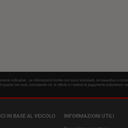
ente indicative. Le informazioni fornite non sono vincolanti, né esaustive o contratt
i questo sito web; nonostante ciò, le offerte e i metodi di pagamento potrebbero 
CI IN BASE AL VEICOLO
INFORMAZIONI UTILI