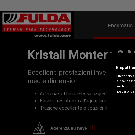
Pneumatici
Kristall Montero 2 
Rispettia
Eccellenti prestazioni invernali per
Cliccando su
medie dimensioni
la navigazio
modificare l
nostra priva
Aderenza ottimizzata su bagnato, ghiaccio e
Elevata resistenza all'aquaplaning
Trazione eccellente e spazi di frenata ridotti
Aderenza su neve