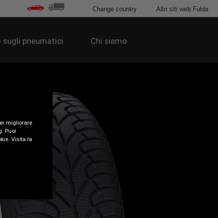
Change country
Altri siti web Fulda
 sugli pneumatici
Chi siamo
per migliorare
g. Puoi
kie. Visita la