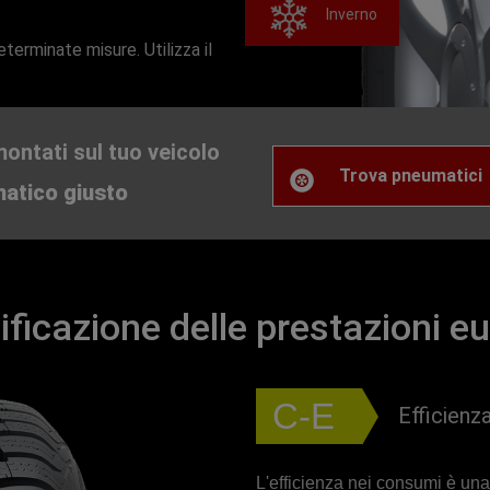
Inverno
terminate misure. Utilizza il
ontati sul tuo veicolo
Trova pneumatici
matico giusto
ificazione delle prestazioni e
C-E
Efficienz
L'efficienza nei consumi è una