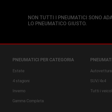
NON TUTTI I PNEUMATICI SONO ADA
LO PNEUMATICO GIUSTO.
PNEUMATICI PER CATEGORIA
PNEUMATI
Estate
Autovettura
4 stagioni
SUV/4x4
Inverno
Tutti i veicol
Gamma Completa