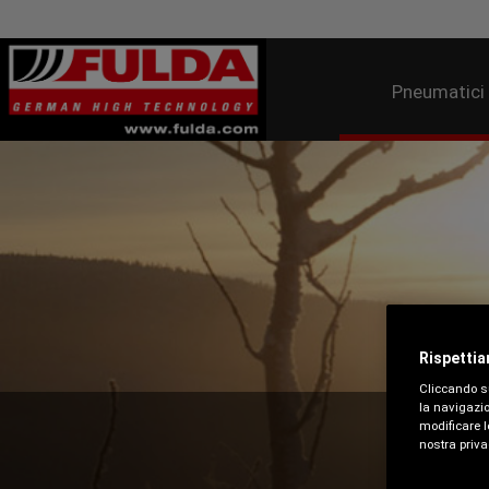
Pneumatici
Rispettia
Cliccando su
la navigazio
modificare l
P
nostra priva