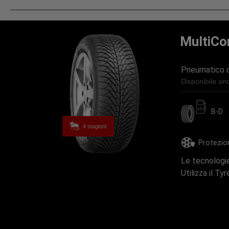
MultiCo
Pneumatico qu
Disponibile an
B-D
4 stagioni
Protezio
Le tecnologie
Utilizza il Ty