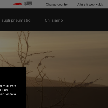
Change country
Altri siti web Fulda
 sugli pneumatici
Chi siamo
per migliorare
g. Puoi
kie. Visita la
NI