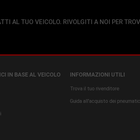
TTI AL TUO VEICOLO. RIVOLGITI A NOI PER TRO
CI IN BASE AL VEICOLO
INFORMAZIONI UTILI
Trova il tuo rivenditore
Guida all'acquisto dei pneumatic
i