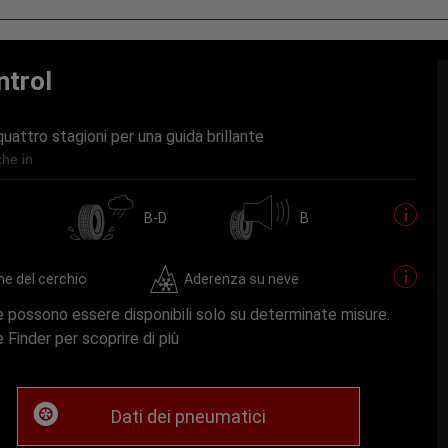
ntrol
attro stagioni per una guida brillante
che in
B-D
B
ne del cerchio
Aderenza su neve
 possono essere disponibili solo su determinate misure.
re Finder per scoprire di più
Dati dei pneumatici