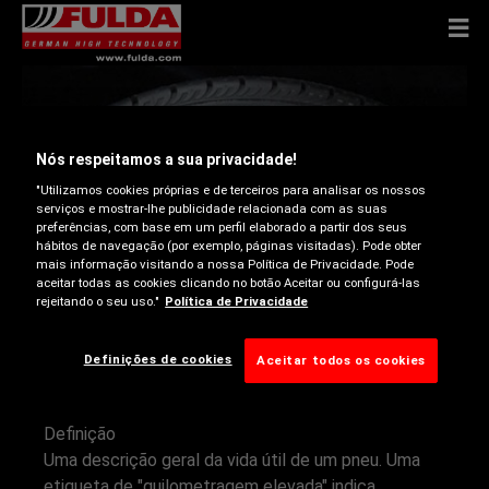
GUIA DE PNEUS
Nós respeitamos a sua privacidade!
"Utilizamos cookies próprias e de terceiros para analisar os nossos
serviços e mostrar-lhe publicidade relacionada com as suas
preferências, com base em um perfil elaborado a partir dos seus
hábitos de navegação (por exemplo, páginas visitadas). Pode obter
mais informação visitando a nossa Política de Privacidade. Pode
aceitar todas as cookies clicando no botão Aceitar ou configurá-las
rejeitando o seu uso."
Política de Privacidade
QUILOMETRAGEM
Definições de cookies
Aceitar todos os cookies
Definição
Uma descrição geral da vida útil de um pneu. Uma
etiqueta de "quilometragem elevada" indica