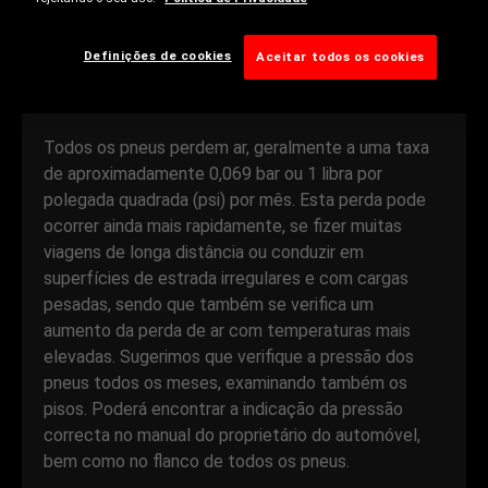
economia de combustível optimizadas. É por isso
que a verificação regular da pressão dos pneus
Definições de cookies
Aceitar todos os cookies
constitui uma boa prática a adoptar.
Todos os pneus perdem ar, geralmente a uma taxa
de aproximadamente 0,069 bar ou 1 libra por
polegada quadrada (psi) por mês. Esta perda pode
ocorrer ainda mais rapidamente, se fizer muitas
viagens de longa distância ou conduzir em
superfícies de estrada irregulares e com cargas
pesadas, sendo que também se verifica um
aumento da perda de ar com temperaturas mais
elevadas. Sugerimos que verifique a pressão dos
pneus todos os meses, examinando também os
pisos. Poderá encontrar a indicação da pressão
correcta no manual do proprietário do automóvel,
bem como no flanco de todos os pneus.