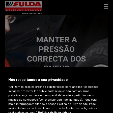
MANTER A
PRESSÃO
CORRECTA DOS
PNEUS
Nós respeitamos a sua privacidade!
"Utilizamos cookies próprias e de terceiros para analisar os nossos
serviços e mostrar-lhe publicidade relacionada com as suas
preferências, com base em um perfil elaborado a partir dos seus
hábitos de navegação (por exemplo, páginas visitadas). Pode obter
Ao assegurar que é mantido o nível recomendado de
mais informação visitando a nossa Política de Privacidade. Pode
pressão do ar dos pneus, está a prolongar a sua vida
aceitar todas as cookies clicando no botão Aceitar ou configurá-las
útil e a assegurar uma condução, travagem e
rejeitando o seu uso."
Política de Privacidade