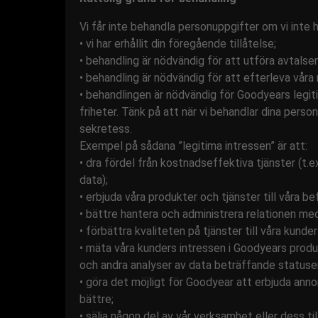
Vi får inte behandla personuppgifter om vi inte 
• vi har erhållit din föregående tillåtelse;
• behandling är nödvändig för att utföra avtalse
• behandling är nödvändig för att efterleva våra r
• behandlingen är nödvändig för Goodyears legitim
friheter. Tänk på att när vi behandlar dina perso
sekretess.
Exempel på sådana ”legitima intressen” är att:
• dra fördel från kostnadseffektiva tjänster (t.
data);
• erbjuda våra produkter och tjänster till våra bef
• bättre hantera och administrera relationen me
• förbättra kvaliteten på tjänster till våra kun
• mäta våra kunders intressen i Goodyears produ
och andra analyser av data beträffande statusen
• göra det möjligt för Goodyear att erbjuda an
bättre;
• sälja någon del av vår verksamhet eller dess ti