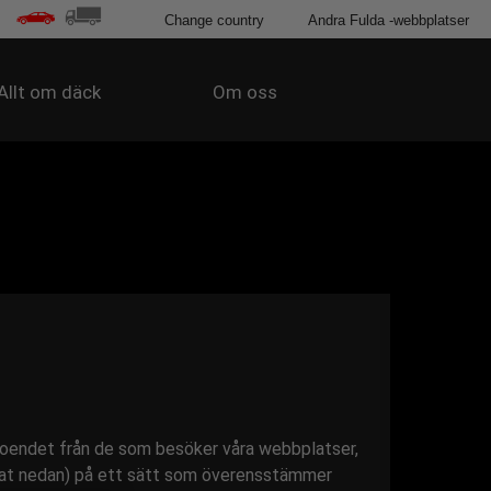
Change country
Andra Fulda -webbplatser
Allt om däck
Om oss
roendet från de som besöker våra webbplatser,
ierat nedan) på ett sätt som överensstämmer