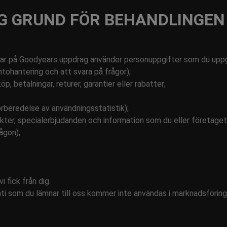
G GRUND FÖR BEHANDLINGEN
r på Goodyears uppdrag använder personuppgifter som du uppger
tohantering och att svara på frågor);
öp, betalningar, returer, garantier eller rabatter;
örberedelse av användningsstatistik);
ter, specialerbjudanden och information som du eller företaget f
ågon);
 fick från dig.
nti som du lämnar till oss kommer inte användas i marknadsföri