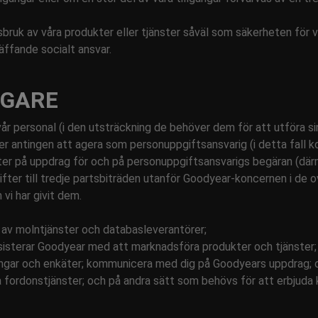
missbruk av våra produkter eller tjänster såväl som säkerheten för
äffande socialt ansvar.
AGARE
vår personal (i den utsträckning de behöver dem för att utföra 
 antingen att agera som personuppgiftsansvarig (i detta fall k
ter på uppdrag för och på personuppgiftsansvarigs begäran (dä
ter till tredje partsbiträden utanför Goodyear-koncernen i de o
vi har givit dem.
r av molntjänster och databasleverantörer;
sisterar Goodyear med att marknadsföra produkter och tjänster; 
gar och enkäter; kommunicera med dig på Goodyears uppdrag; oc
a fordonstjänster; och på andra sätt som behövs för att erbjuda 