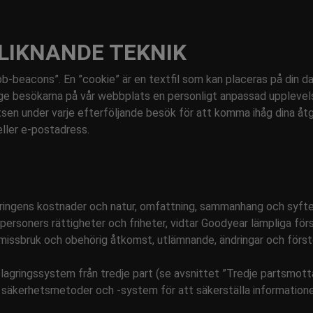
LIKNANDE TEKNIK
-beacons”. En ”cookie” är en textfil som kan placeras på din da
e besökarna på vår webbplats en personligt anpassad upplevelse
latsen under varje efterföljande besök för att komma ihåg dina å
ller e-postadress.
teringens kostnader och natur, omfattning, sammanhang och syft
 personers rättigheter och friheter, vidtar Goodyear lämpliga fö
missbruk och obehörig åtkomst, utlämnande, ändringar och förstö
lagringssystem från tredje part (se avsnittet ”Tredje partsmotta
r säkerhetsmetoder och -system för att säkerställa information