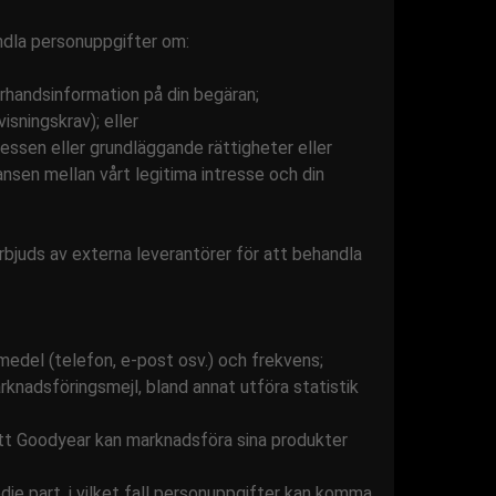
andla personuppgifter om:
förhandsinformation på din begäran;
isningskrav); eller
tressen eller grundläggande rättigheter eller
ansen mellan vårt legitima intresse och din
rbjuds av externa leverantörer för att behandla
smedel (telefon, e-post osv.) och frekvens;
knadsföringsmejl, bland annat utföra statistik
att Goodyear kan marknadsföra sina produkter
edje part, i vilket fall personuppgifter kan komma