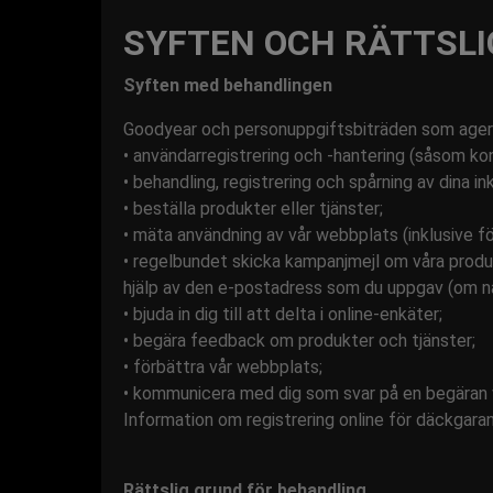
SYFTEN OCH RÄTTSLI
Syften med behandlingen
Goodyear och personuppgiftsbiträden som agera
• användarregistrering och -hantering (såsom kon
• behandling, registrering och spårning av dina ink
• beställa produkter eller tjänster;
• mäta användning av vår webbplats (inklusive f
• regelbundet skicka kampanjmejl om våra produk
hjälp av den e-postadress som du uppgav (om n
• bjuda in dig till att delta i online-enkäter;
• begära feedback om produkter och tjänster;
• förbättra vår webbplats;
• kommunicera med dig som svar på en begäran vi
Information om registrering online för däckgara
Rättslig grund för behandling