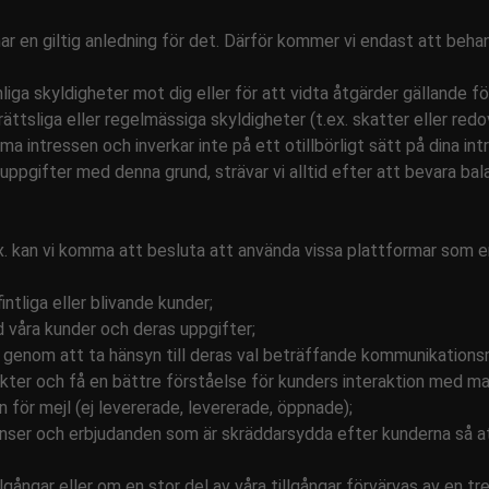
har en giltig anledning för det. Därför kommer vi endast att beh
nliga skyldigheter mot dig eller för att vidta åtgärder gällande 
ättsliga eller regelmässiga skyldigheter (t.ex. skatter eller redov
a intressen och inverkar inte på ett otillbörligt sätt på dina in
nuppgifter med denna grund, strävar vi alltid efter att bevara bal
ex. kan vi komma att besluta att använda vissa plattformar som e
intliga eller blivande kunder;
d våra kunder och deras uppgifter;
der genom att ta hänsyn till deras val beträffande kommunikation
kter och få en bättre förståelse för kunders interaktion med mar
 för mejl (ej levererade, levererade, öppnade);
nonser och erbjudanden som är skräddarsydda efter kunderna så 
llgångar eller om en stor del av våra tillgångar förvärvas av en tr