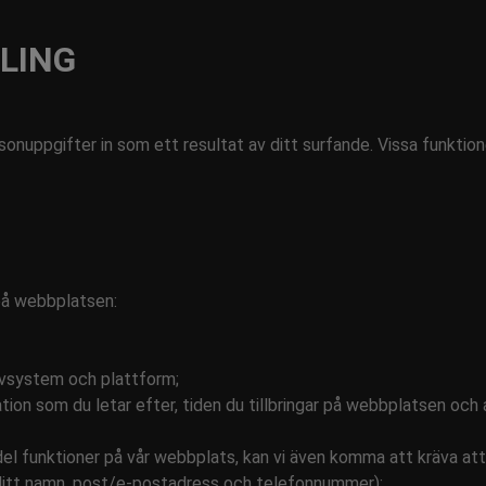
LING
onuppgifter in som ett resultat av ditt surfande. Vissa funktion
 på webbplatsen:
tivsystem och plattform;
tion som du letar efter, tiden du tillbringar på webbplatsen och a
 en del funktioner på vår webbplats, kan vi även komma att kräva at
 ditt namn, post/e-postadress och telefonnummer);