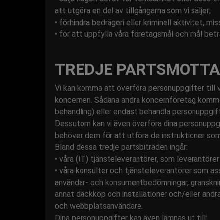
att utgöra en del av tillgångarna som vi säljer;
• förhindra bedrägeri eller kriminell aktivitet, 
• för att uppfylla våra företagsmål och mål betr
TREDJE PARTSMOTT
Vi kan komma att överföra personuppgifter till 
koncernen. Sådana andra koncernföretag kommer
behandling) eller endast behandla personuppgif
Dessutom kan vi även överföra dina personuppgif
behöver dem för att utföra de instruktioner som 
Bland dessa tredje partsbiträden ingår:
• våra (IT) tjänsteleverantörer, som leverantöre
• våra konsulter och tjänsteleverantörer som as
användar- och konsumentbedömningar, gransknin
annat däckköp och installationer och/eller andr
och webbplatsanvändare.
Dina personuppgifter kan även lämnas ut till: