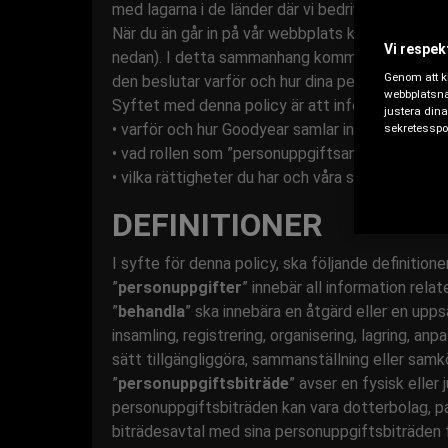
med lagarna i de länder där vi bedriver verksa
När du än går in på vår webbplats kommer
Good
Vi respekt
nedan). I detta sammanhang kommer Goodyear att
Genom att kl
den beslutar varför och hur dina personuppgifte
webbplatsna
Syftet med denna policy är att informera dig oc
justera dina
• varför och hur Goodyear samlar in, behandlar o
sekretesspol
• vad rollen som ”personuppgiftsansvarig” för d
• vilka rättigheter du har och våra skyldighet
DEFINITIONER
I syfte för denna policy, ska följande definitioner
”
personuppgifter
” innebär all information relate
”
behandla
” ska innebära en åtgärd eller en up
insamling, registrering, organisering, lagring, a
sätt tillgängliggöra, sammanställning eller samkö
”
personuppgiftsbiträde
” avser en fysisk elle
personuppgiftsbiträden kan vara dotterbolag, par
biträdesavtal med sina personuppgiftsbiträden f