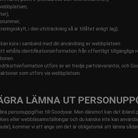
 webbplatsen;
ter);
nsnummer;
reringsskylt, i den utsträckning så är tillåtet enligt lag);
i kan köra i samband med din användning av webbplatsen.
t erhålla identifikationsinformation från offentligt tillgängliga re
tionen.
ditkortsinformation utförs av en tredje partsleverantör, och Good
aktioner som utförs via webbplatsen.
VÄGRA LÄMNA UT PERSONUPP
 dina personuppgifter till Goodyear. Men däremot kan det ibland 
ies eller webbläsarinställningar och du kanske inte kan använda
rmulär), kommer vi att ange om det är obligatorisk att lämna såda