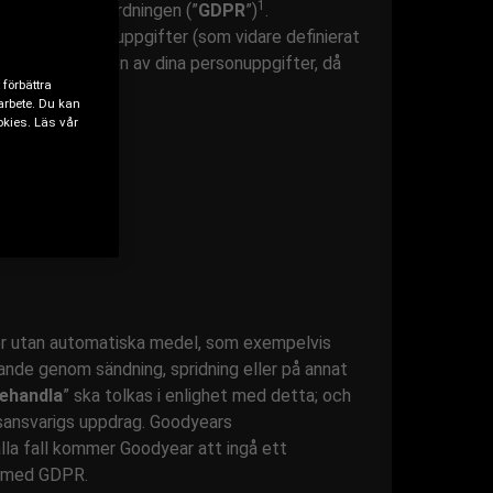
1
 dataskyddsförordningen (”
GDPR
”)
.
behandla personuppgifter (som vidare definierat
ör behandlingen av dina personuppgifter, då
 förbättra
arbete. Du kan
okies. Läs vår
ler utan automatiska medel, som exempelvis
mnande genom sändning, spridning eller på annat
behandla
” ska tolkas i enlighet med detta; och
tsansvarigs uppdrag. Goodyears
alla fall kommer Goodyear att ingå ett
et med GDPR.