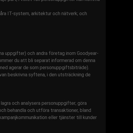
 våra IT-system, arkitektur och nätverk; och
sina uppgifter) och andra företag inom Goodyear-
ommer du att bli separat informerad om denna
rmed agerar de som personuppgiftsbiträde).
van beskrivna syftena, i den utsträckning de
lagra och analysera personuppgifter; göra
h behandla och utföra transaktioner, bland
kampanjkommunikation eller tjänster till kunder