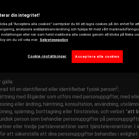
mhet. Inom EU omfattar detta från den 25 maj 2018 den allmänna
year Sverige AB
(nedan även kallat ”
Goodyear
” eller ”
vi
”) att 
erar din integritet!
 agera som personuppgiftsansvarig, dvs. är den som ansvarar f
icka på "Acceptera alla cookies" samtycker du till att lagra cookies på din enhet för att
r behandlas.
vigering, analysera webbplatsanvändning och hjälpa till med vårt marknadsförings
h förklara på ett öppet sätt:
 inställningar eller när som helst inaktivera alla cookies genom att klicka på Neka co
ch lagrar dina personuppgifter;
icy om du vill veta mer.
Sekretesspolicy
ina personuppgifter omfattar; och
er i samband med denna behandling.privacy_office@goodyear.com
Cookie-inställningar
Acceptera alla cookies
 gälla:
2
rad till en identifierad eller identifierbar fysisk person
;
psättning med åtgärder som utförs med personuppgifter, med el
npassning eller ändring, hämtning, konsultation, användning, utelä
rning, spärrning, borttagning eller förstörelse, och verbet ”
att 
r juridisk person som behandlar personuppgifter på personuppgif
tner eller tredje partsleverantörer samt tjänsteleverantörer. I 
ör att säkerställa att dina personuppgifter behandlas i enligh