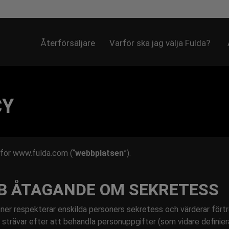
Återförsäljare
Varför ska jag välja Fulda?
CY
r för www.fulda.com (“
webbplatsen
”).
B ÅTAGANDE OM SEKRETESS
er respekterar enskilda personers sekretess och värderar fört
 Vi strävar efter att behandla personuppgifter (som vidare defin