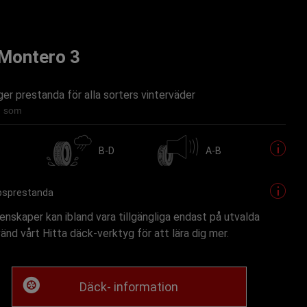
 Montero 3
r prestanda för alla sorters vinterväder
ig som
B-D
A-B
psprestanda
nskaper kan ibland vara tillgängliga endast på utvalda
vänd vårt Hitta däck-verktyg för att lära dig mer.
Däck- information