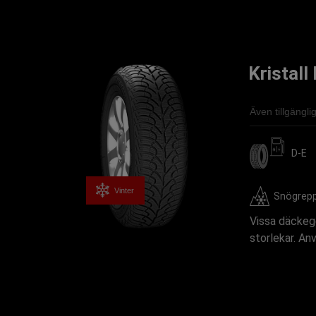
Kristal
Även tillgängl
D-E
Vinter
Snögrep
Vissa däckege
storlekar. An