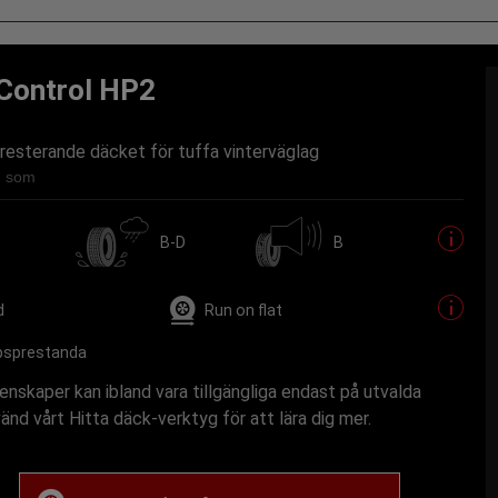
 Control HP2
resterande däcket för tuffa vinterväglag
ig som
B-D
B
d
Run on flat
psprestanda
nskaper kan ibland vara tillgängliga endast på utvalda
vänd vårt Hitta däck-verktyg för att lära dig mer.