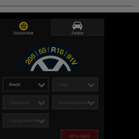
Däckstorlek
Fordon
Bredd
Höjd
Fälgstorlek
Belastningsindex
Hastighetsindex
Hitta däck