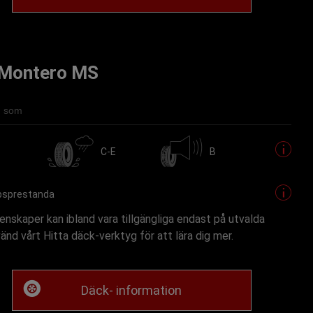
l Montero MS
ig som
C-E
B
psprestanda
nskaper kan ibland vara tillgängliga endast på utvalda
vänd vårt Hitta däck-verktyg för att lära dig mer.
Däck- information