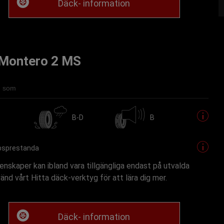
Däck- information
l Montero 2 MS
ig som
B-D
B
psprestanda
nskaper kan ibland vara tillgängliga endast på utvalda
vänd vårt Hitta däck-verktyg för att lära dig mer.
Däck- information