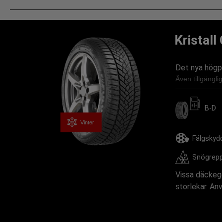
Kristall
Det nya högp
Även tillgängl
B-D
Vinter
Fälgskyd
Snögrep
Vissa däckege
storlekar. An