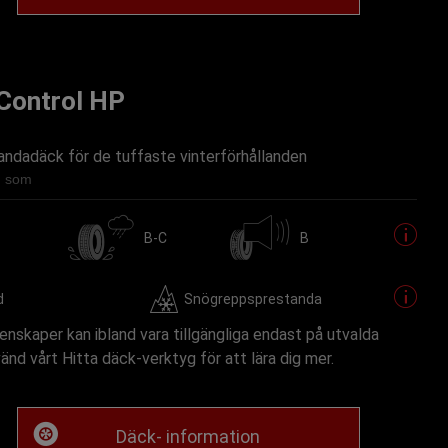
 Control HP
andadäck för de tuffaste vinterförhållanden
ig som
B-C
B
d
Snögreppsprestanda
nskaper kan ibland vara tillgängliga endast på utvalda
vänd vårt Hitta däck-verktyg för att lära dig mer.
Däck- information