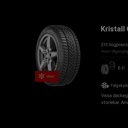
Kristall
Ett högprest
Även tillgängl
B-D
Vinter
Fälgskyd
Vissa däckege
storlekar. An