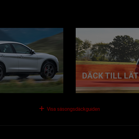
DÄCK TILL LÄ
Visa säsongsdäckguiden