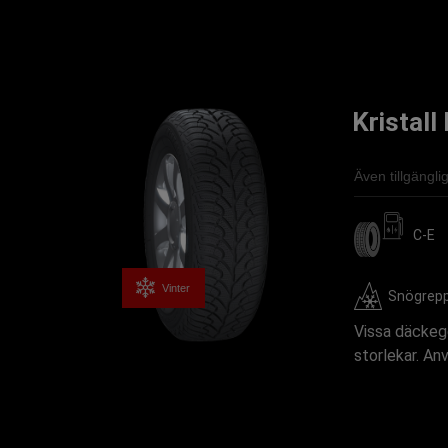
Kristal
Även tillgängl
C-E
Vinter
Snögrep
Vissa däckege
storlekar. An