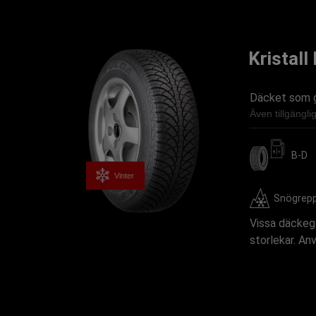
Kristall
Däcket som ge
Även tillgängl
B-D
Vinter
Snögrep
Vissa däckege
storlekar. An