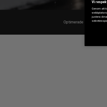
Vi respekt
Genom att kl
webbplatsna
justera dina
sekretesspol
Optimerade för kalla väde