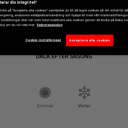
erar din integritet!
icka på "Acceptera alla cookies" samtycker du till att lagra cookies på din enhet för att
vigering, analysera webbplatsanvändning och hjälpa till med vårt marknadsförings
 inställningar eller när som helst inaktivera alla cookies genom att klicka på Neka co
icy om du vill veta mer.
Sekretesspolicy
rförhållanden (7˚C och lägre). Däckens slitbaneutformning priori
Cookie-inställningar
Acceptera alla cookies
DÄCK EFTER SÄSONG
Sommar
Vinter