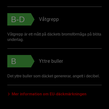
B-D
Våtgrepp
Våtgrepp är ett mått på däckets bromsförmåga på blöta
underlag.
B
Yttre buller
Det yttre buller som däcket genererar, angett i decibel.
Mer information om EU-däckmärkningen