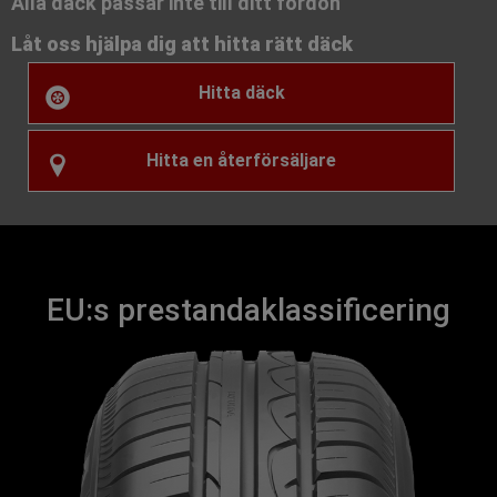
Alla däck passar inte till ditt fordon
Låt oss hjälpa dig att hitta rätt däck
Hitta däck
Hitta en återförsäljare
EU:s prestandaklassificering