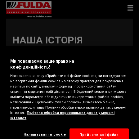
НАША ІСТОРІЯ
Ми поважаємо ваше право на
конфіденційність!
1900
1910
1920
1930
1940
1950
1960
1970
1980
1990
2000
Натискаючи кнопку «Прийняти всі файли cookies», ви погоджуєтеся
на зберігання файлів cookies на своєму пристрої для покращення
навігації по сайту, аналізу інформації про використання сайту і
2010
сприяння маркетинговій діяльності. В будь-який момент ви можете
змінити параметри або відключити використання файлів cookies,
натиснувши «Відключити файли cookies». Дізнайтесь більше,
переглянувши нашу Політику обробки персональних даних у мережі
Інтернет.
Політика обробки персональних даних у мережі
Інтернет
Налаштування cookie
Прийняти всі файли