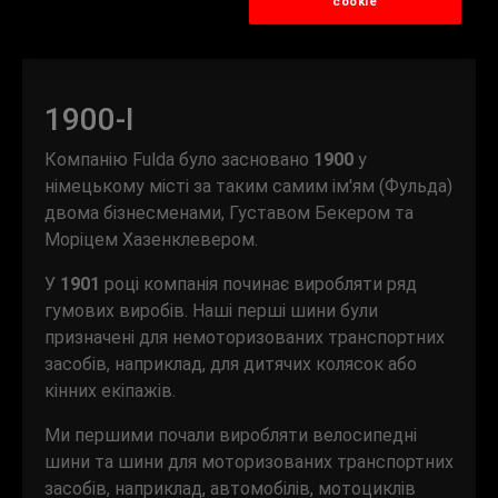
сookie
1900-І
Компанію Fulda було засновано
1900
у
німецькому місті за таким самим ім'ям (Фульда)
двома бізнесменами, Густавом Бекером та
Моріцем Хазенклевером.
У
1901
році компанія починає виробляти ряд
гумових виробів. Наші перші шини були
призначені для немоторизованих транспортних
засобів, наприклад, для дитячих колясок або
кінних екіпажів.
Ми першими почали виробляти велосипедні
шини та шини для моторизованих транспортних
засобів, наприклад, автомобілів, мотоциклів