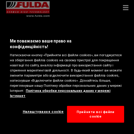
RECALL
Ми поважаємо ваше право на
конфіденційність!
Натискаючи кнопку «Прийняти всі файли cookies», ви погоджуєтеся
на зберігання файлів cookies на своєму пристрої для покращення
Goodyear has initiated a voluntary safety recall for
навігації по сайту, аналізу інформації про використання сайту і
its
сприяння маркетинговій діяльності. В будь-який момент ви можете
змінити параметри або відключити використання файлів cookies,
натиснувши «Відключити файли cookies». Дізнайтесь більше,
225/50R18 99W XL Fulda Ecocontrol HP2 tires,
переглянувши нашу Політику обробки персональних даних у мережі
with production week 45 of 2024 [Tire
Інтернет.
Політика обробки персональних даних у мережі
Інтернет
Identification Number (TIN): 1H378 JAFR 4524]
Налаштування cookie
Прийняти всі файли
сookie
This program is part of the company’s commitment
to product quality and safety.