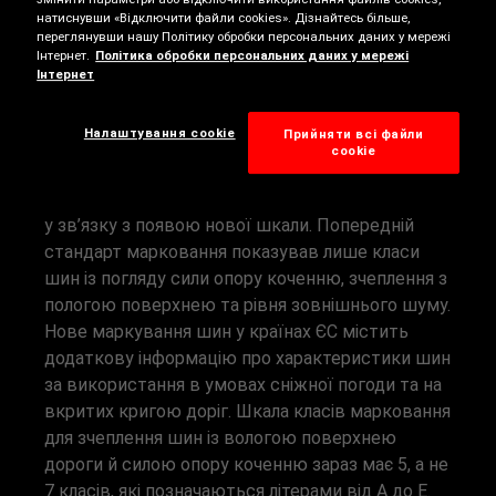
опис маркування шин.
натиснувши «Відключити файли cookies». Дізнайтесь більше,
переглянувши нашу Політику обробки персональних даних у мережі
Інтернет.
Політика обробки персональних даних у мережі
МАРКОВАННЯ ШИН У
Інтернет
КРАЇНАХ ЄС: ОГЛЯД
Налаштування cookie
Прийняти всі файли
сookie
Маркування шин у ЄС і класи ефективності шин
мають нову конструкцію і зазнали певних змін
у зв’язку з появою нової шкали. Попередній
стандарт марковання показував лише класи
шин із погляду сили опору коченню, зчеплення з
пологою поверхнею та рівня зовнішнього шуму.
Нове маркування шин у країнах ЄС містить
додаткову інформацію про характеристики шин
за використання в умовах сніжної погоди та на
вкритих кригою доріг. Шкала класів марковання
для зчеплення шин із вологою поверхнею
дороги й силою опору коченню зараз має 5, а не
7 класів, які позначаються літерами від А до Е.