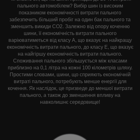
пального автомобілем? Вибір шин із високим
показником економічності витрати пального
забезпечить більший пробіг на один бак пального та
зменшить викиди CO2. Залежно від опору коченню
шини, її економічність витрати пального
варіюватиметься від класу А, що вказує на найкращу
економічність витрати пального, до класу Е, що вказує
на найгіршу економічність витрати пального.
Споживання пального збільшується між класами
приблизно на 0,1 літра на кожні 100 кілометрів шляху.
Простими словами, шини, що сприяють економічній
витраті пального, потребують менше енергії для
кочення. Як наслідок, це призведе до меншої витрати
пального, а також до зменшення впливу на
навколишнє середовище!