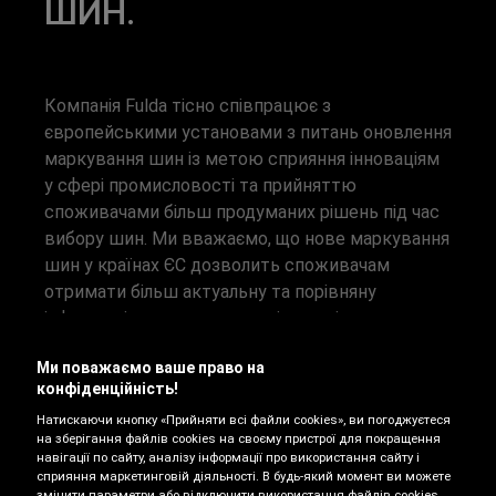
ШИН.
Компанія Fulda тісно співпрацює з
європейськими установами з питань оновлення
маркування шин із метою сприяння інноваціям
у сфері промисловості та прийняттю
споживачами більш продуманих рішень під час
вибору шин. Ми вважаємо, що нове маркування
шин у країнах ЄС дозволить споживачам
отримати більш актуальну та порівняну
інформацію щодо параметрів шин і дозволить
споживачам робити свідомий вибір під час
Ми поважаємо ваше право на
покупки нових шин. Нове маркування шин у
конфіденційність!
країнах ЄС також надає більш детальну
Натискаючи кнопку «Прийняти всі файли cookies», ви погоджуєтеся
інформацію в режимі онлайн, що полегшує вибір
на зберігання файлів cookies на своєму пристрої для покращення
для споживачів та професіоналів. У розділах
навігації по сайту, аналізу інформації про використання сайту і
нижче ми підготували для вас більш детальний
сприяння маркетинговій діяльності. В будь-який момент ви можете
змінити параметри або відключити використання файлів cookies,