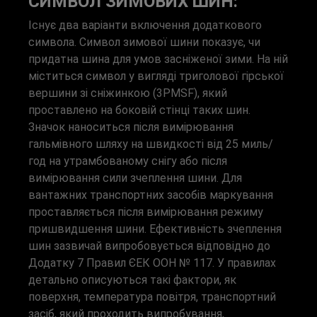
СИМВОЛ ЗИМОВИХ ШИН:
Існує два варіанти включення додаткового
символа. Символ зимової шини показує, чи
придатна шина для умов засніженої зими. На ній
міститься символ у вигляді триголової гірської
вершини зі сніжинкою (3PMSF), який
проставлено на боковій стінці таких шин.
Значок наноситься після вимірювання
гальмівного шляху на швидкості від 25 миль/
год на утрамбованому снігу або після
вимірювання сили зчеплення шини. Для
вантажних транспортних засобів маркування
проставляється після вимірювання режиму
пришвидшення шини. Ефективність зчеплення
шин зазвичай випробовується відповідно до
Додатку 7 Правил ЄЕК ООН № 117. У правилах
детально описуються такі фактори, як
поверхня, температура повітря, транспортний
засіб, який проходить випробування,