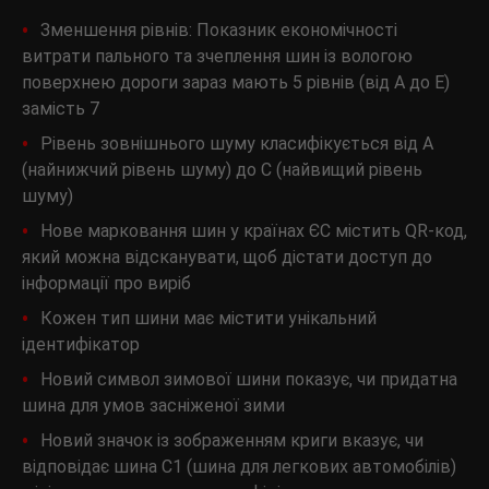
Зменшення рівнів: Показник економічності
витрати пального та зчеплення шин із вологою
поверхнею дороги зараз мають 5 рівнів (від А до Е)
замість 7
Рівень зовнішнього шуму класифікується від A
(найнижчий рівень шуму) до C (найвищий рівень
шуму)
Нове марковання шин у країнах ЄС містить QR-код,
який можна відсканувати, щоб дістати доступ до
інформації про виріб
Кожен тип шини має містити унікальний
ідентифікатор
Новий символ зимової шини показує, чи придатна
шина для умов засніженої зими
Новий значок із зображенням криги вказує, чи
відповідає шина С1 (шина для легкових автомобілів)