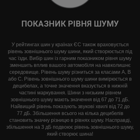
ПОКАЗНИК РІВНЯ ШУМУ
У рейтингах шин у країнах ЄС також враховується
рівень зовнішнього шуму шини, який створюється під
час їзди. Вибір шин із гарним показником рівня шуму
зменшить вплив вашого автомобіля на навколишнє
середовище. Рівень шуму різниться за класами А, В
або С. Рівень зовнішнього шуму шини вимірюється в
децибелах, а точне значення вказується в нижній
частині маркування. Шини з низьким рівнем
зовнішнього шуму мають значення від 67 до 71 дБ.
Найвищий рівень показують звукові хвилі від 72 до
77 дБ. Збільшення всього на кілька децибелів
становить значну різницю в рівнях шуму. Насправді,
збільшення на 3 дБ подвоює рівень зовнішнього шуму,
який створює шина!