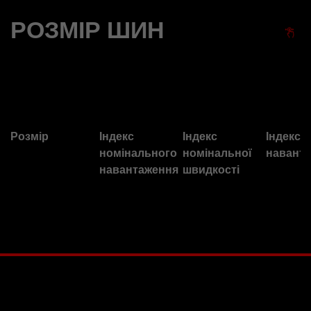
РОЗМІР ШИН
Розмір
Індекс
Індекс
Індекс
номінального
номінальної
наванта
навантаження
швидкості