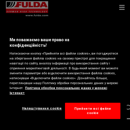
Шини
Ми поважаємо ваше право на
конфіденційність!
Натискаючи кнопку «Прийняти всі файли cookies», ви погоджуєтеся
на зберігання файлів cookies на своєму пристрої для покращення
навігації по сайту, аналізу інформації про використання сайту і
сприяння маркетинговій діяльності. В будь-який момент ви можете
змінити параметри або відключити використання файлів cookies,
натиснувши «Відключити файли cookies». Дізнайтесь більше,
переглянувши нашу Політику обробки персональних даних у мережі
Інтернет.
Політика обробки персональних даних у мережі
Інтернет
РОЗМІРИ ТА ТЕХНІЧНІ ХАРАКТЕРИ
Налаштування cookie
Прийняти всі файли
сookie