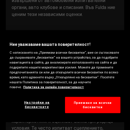
извършени от автомобилни изпитвателни
органи, авто клубове и списания. Във Fulda ние
ценим тези независими оценки.
Изпитвателните органи са независими, така че
те нямат причина да предпочитат дадена марка
Ние уважаваме вашата поверителност!
гуми пред друга. Резултатите от тези строги
С натискането на „Приемам всички бисквитки“, вие се съгласявате
изпитвания са добър показател за
да съхранявате „бисквитки“ на вашето устройство, за да подобрите
представянето, която можете да очаквате. Те
навигацията в сайта, да анализирате използването на сайта и да
могат да ви помогнат да изберете една гума
подкрепите нашите маркетингови усилия. Можете да промените
предпочитанията си или да отхвърлите всички бисквитки по всяко
във вашия ценови диапазон, която отговаря на
време, като щракнете върху „Отхвърляне на бисквитки“. Посетете
вашите нужди за шофиране.
нашата Политика за поверителност, за да научите
повече.
Политика за онлайн поверителност
Изпитателите сравняват представянето на
Настройки на
Приемане на всички
гумите в рамките на дадена категория и ценови
бисквитките
бисквитки
диапазон. Те избират около 15 различни
характеристики и оценяват всяка при редица
условия. Те често изпитват сцеплението,