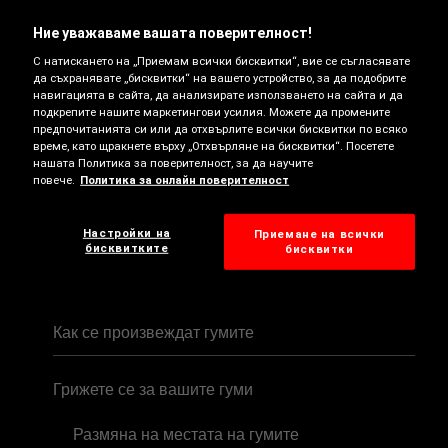
Независими изпитвания на гумите
Ние уважаваме вашата поверителност!
С натискането на „Приемам всички бисквитки“, вие се съгласявате
да съхранявате „бисквитки“ на вашето устройство, за да подобрите
навигацията в сайта, да анализирате използването на сайта и да
СЕЗОННИ ГУМИ
подкрепите нашите маркетингови усилия. Можете да промените
предпочитанията си или да отхвърлите всички бисквитки по всяко
време, като щракнете върху „Отхвърляне на бисквитки“. Посетете
Бъдете подготвени за всеки сезон
нашата Политика за поверителност, за да научите
повече.
Политика за онлайн поверителност
Трябва ли да купувате зимни гуми?
Настройки на
Приемане на всички
бисквитките
бисквитки
ОПОЗНАВАНЕ НА ВАШАТА ГУМА
Как се произвеждат гумите
Грижете се за вашите гуми
Размяна на местата на гумите