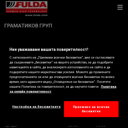
ГРАМАТИКОВ ГРУП
Ул. "Драмски Път" 15 , 2900 ГОЦЕ ДЕЛЧЕВ
Ние уважаваме вашата поверителност!
С натискането на „Приемам всички бисквитки“, вие се съгласявате
Показване на карта
да съхранявате „бисквитки“ на вашето устройство, за да подобрите
навигацията в сайта, да анализирате използването на сайта и да
подкрепите нашите маркетингови усилия. Можете да промените
Преглед на телефонен номер
предпочитанията си или да отхвърлите всички бисквитки по всяко
време, като щракнете върху „Отхвърляне на бисквитки“. Посетете
rumen@gramatikov.info
нашата Политика за поверителност, за да научите повече.
Политика
за онлайн поверителност
Работно време
Настройки на бисквитките
Приемане на всички
Понеделник
08:30
18:00
бисквитки
Вторник
08:30
18:00
Сряда
08:30
18:00