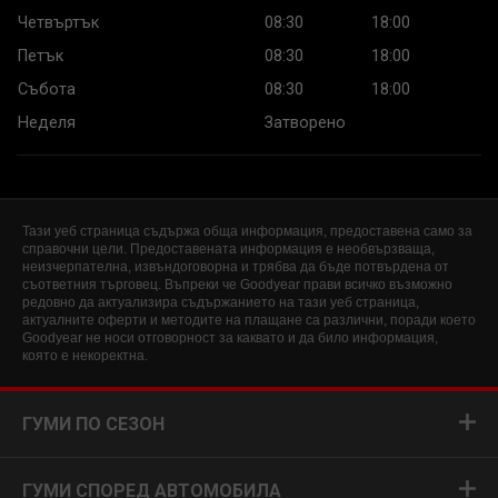
Четвъртък
08:30
18:00
Петък
08:30
18:00
Събота
08:30
18:00
Неделя
Затворено
Тази уеб страница съдържа обща информация, предоставена само за
справочни цели. Предоставената информация е необвързваща,
неизчерпателна, извъндоговорна и трябва да бъде потвърдена от
съответния търговец. Въпреки че Goodyear прави всичко възможно
редовно да актуализира съдържанието на тази уеб страница,
актуалните оферти и методите на плащане са различни, поради което
Goodyear не носи отговорност за каквато и да било информация,
която е некоректна.
ГУМИ ПО СЕЗОН
ГУМИ СПОРЕД АВТОМОБИЛА