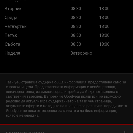
Вторник
08:30
18:00
Сряда
08:30
18:00
Четвъртък
08:30
18:00
Петък
08:30
18:00
Събота
08:30
18:00
Неделя
Затворено
Тази уеб страница съдържа обща информация, предоставена само за
справочни цели. Предоставената информация е необвързваща,
неизчерпателна, извъндоговорна и трябва да бъде потвърдена от
съответния търговец. Въпреки че Goodyear прави всичко възможно
редовно да актуализира съдържанието на тази уеб страница,
актуалните оферти и методите на плащане са различни, поради което
Goodyear не носи отговорност за каквато и да било информация,
която е некоректна.