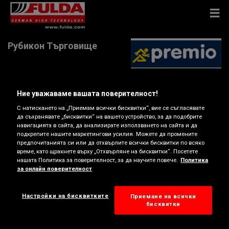
Рубикон Търговище
Ние уважаваме вашата поверителност!
бул. "Митрополит Андрей" 93, 7702 Търговище
С натискането на „Приемам всички бисквитки“, вие се съгласявате
да съхранявате „бисквитки“ на вашето устройство, за да подобрите
Показване на карта
навигацията в сайта, да анализирате използването на сайта и да
подкрепите нашите маркетингови усилия. Можете да промените
предпочитанията си или да отхвърлите всички бисквитки по всяко
Преглед на телефонен номер
време, като щракнете върху „Отхвърляне на бисквитки“. Посетете
нашата Политика за поверителност, за да научите повече.
Политика
за онлайн поверителност
rubicon@abv.bg
Уеб страница на търговец
Настройки на бисквитките
Приемане на всички
бисквитки
Работно време
Понеделник
08:30
18:00