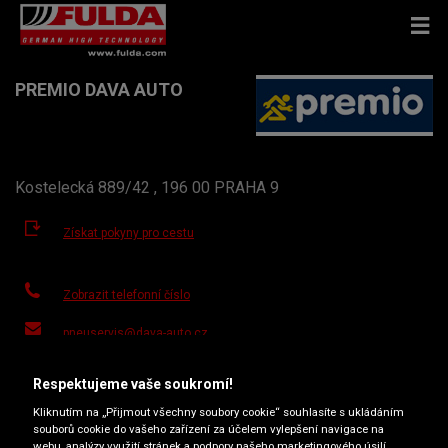
PREMIO DAVA AUTO
Kostelecká 889/42 , 196 00 PRAHA 9
Získat pokyny pro cestu
Zobrazit telefonní číslo
pneuservis@dava-auto.cz
Otevírací doba
Respektujeme vaše soukromí!
Pondělí
08:00
17:00
Kliknutím na „Přijmout všechny soubory cookie“ souhlasíte s ukládáním
souborů cookie do vašeho zařízení za účelem vylepšení navigace na
Úterý
08:00
17:00
webu, analýzy využití stránek a podpory našeho marketingového úsilí.