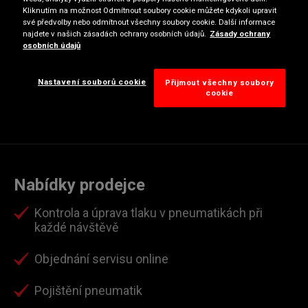
Kliknutím na možnost Odmítnout soubory cookie můžete kdykoli upravit
Středa
08:00
17:00
své předvolby nebo odmítnout všechny soubory cookie. Další informace
najdete v našich zásadách ochrany osobních údajů.
Zásady ochrany
Čtvrtek
08:00
17:00
osobních údajů
Pátek
08:00
17:00
Sobota
Zavřeno
Nastavení souborů cookie
Přijmout všechny soubory
cookie
Neděle
Zavřeno
Nabídky prodejce
Kontrola a úprava tlaku v pneumatikách při
každé návštěvě
Objednání servisu online
Pojištění pneumatik