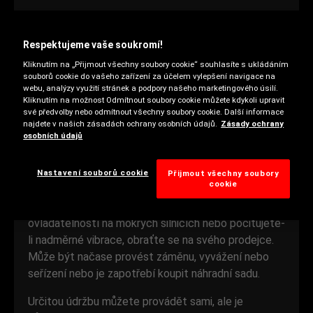
S pravidelnou péčí budou vaše pneumatiky Fulda
Respektujeme vaše soukromí!
podávat dobrý výkon až do okamžiku jejich výměny.
Kliknutím na „Přijmout všechny soubory cookie“ souhlasíte s ukládáním
souborů cookie do vašeho zařízení za účelem vylepšení navigace na
Pneumatiky se postupně opotřebovávají, takže není
webu, analýzy využití stránek a podpory našeho marketingového úsilí.
vždy jednoduché poznat, zda již pneumatiky nejsou
Kliknutím na možnost Odmítnout soubory cookie můžete kdykoli upravit
opotřebeny nad rámec bezpečného používání.
své předvolby nebo odmítnout všechny soubory cookie. Další informace
najdete v našich zásadách ochrany osobních údajů.
Zásady ochrany
Budete-li věnovat pozornost těmto faktorům, spolu
osobních údajů
s pravidelnou kontrolou a údržbou, pomůže vám to
sledovat opotřebení pneumatik a zjistit poškození
Nastavení souborů cookie
Přijmout všechny soubory
dříve než nastane problém.
cookie
Zjistíte-li problémy se zatáčením, brzděním nebo
ovladatelností na mokrých silnicích nebo pociťujete-
li nadměrné vibrace, obraťte se na svého prodejce.
Může být načase provést záměnu, vyvážení nebo
seřízení nebo je zapotřebí koupit náhradní sadu.
Určitou údržbu můžete provádět sami, ale je