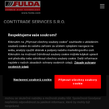
CONTITRADE SERVICES S.R.O.
Respektujeme vaše soukromí!
Pražská 1038 , 280 02 KOLÍN
Kliknutím na „Přijmout všechny soubory cookie“ souhlasíte s ukládáním
souborů cookie do vašeho zařízení za účelem vylepšení navigace na
Získat pokyny pro cestu
webu, analýzy využití stránek a podpory našeho marketingového úsilí.
Kliknutím na možnost Odmítnout soubory cookie můžete kdykoli upravit
své předvolby nebo odmítnout všechny soubory cookie. Další informace
najdete v našich zásadách ochrany osobních údajů.
Zásady ochrany
Zobrazit telefonní číslo
osobních údajů
Nastavení souborů cookie
Přijmout všechny soubory
*Tento web obsahuje obecné údaje a sdělení, která jsou pouze
cookie
informativní. Uváděné informace jsou nezávazné, ne zcela vyčerpávající a
nezakládají smluvní vztah. Ověřte si je u příslušného prodejce. I když se
společnost Goodyear snaží obsah tohoto webu pravidelně aktualizovat,
mohou se skutečné nabídky a možnosti platby lišit. Společnost Goodyear
nepřebírá odpovědnost za jakékoli informace, které by mohly být
nesprávné.