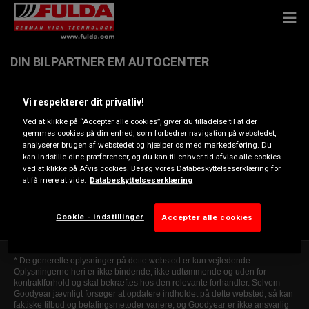
DIN BILPARTNER EM AUTOCENTER
Vi respekterer dit privatliv!
Kristrupvej 138, 8960 RANDERS SØ
Ved at klikke på “Accepter alle cookies”, giver du tilladelse til at der
gemmes cookies på din enhed, som forbedrer navigation på webstedet,
Få kørevejledning
analyserer brugen af webstedet og hjælper os med markedsføring. Du
kan indstille dine præferencer, og du kan til enhver tid afvise alle cookies
ved at klikke på Afvis cookies. Besøg vores Databeskyttelseserklæring for
at få mere at vide.
Databeskyttelseserklæring
Se telefonnummer
service@emautocenter.dk, salg@emautocenter.dk
Cookie - indstillinger
Accepter alle cookies
* De generelle oplysninger på dette websted er kun vejledende.
Oplysningerne heri er ikke bindende, ikke udtømmende og uden for
kontraktforhold og skal bekræftes hos den relevante forhandler. Selvom
Goodyear jævnligt forsøger at opdatere indholdet på dette websted, så kan
faktiske tilbud og betalingsmetoder variere, og Goodyear er ikke ansvarlig