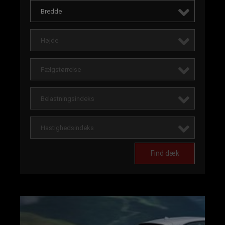
Bredde
Højde
Fælgstørrelse
Belastningsindeks
Hastighedsindeks
Find dæk