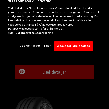
EcoControl
Vi respekterer dit privatliv!
Ved at klikke på “Accepter alle cookies”, giver du tilladelse til at der
The EcoControl combines great value
gemmes cookies på din enhed, som forbedrer navigation på webstedet,
with reliable performance. Along with
analyserer brugen af webstedet og hjælper os med markedsføring. Du
kan indstille dine præferencer, og du kan til enhver tid afvise alle
superb fuel efficiency and high
cookies ved at klikke på Afvis cookies. Besøg vores
mileage, it delivers the stopping power
Databeskyttelseserklæring for at få mere at
you need in rainy conditions.
vide.
Databeskyttelseserklæring
Fås også i
Cookie - indstillinger
Accepter alle cookies
C-D
B-D
B
Dækdetaljer