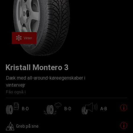
Vinter
Kristall Montero 3
Dæk med all-around-køreegenskaber i
vintervejr
Fås også i
B-D
B-D
A-B
Greb på sne