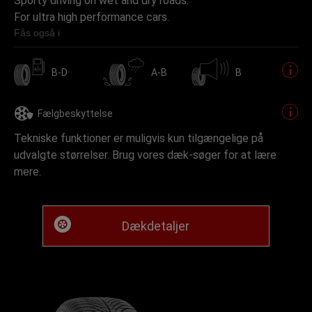
Sporty driving on wet and dry roads.
For ultra high performance cars.
Fås også i
B-D
A-B
B
Fælgbeskyttelse
Tekniske funktioner er muligvis kun tilgængelige på
udvalgte størrelser. Brug vores dæk-søger for at lære
mere.
Dækdetaljer