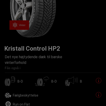
Vinter
Kristall Control HP2
Det nye højtydende dæk til barske
vinterforhold
Fås også i
B-D
B-D
B
Fælgbeskyttelse
Run on Flat