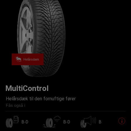
Helårsdæk
MultiControl
Helårsdæk til den fornuftige fører
Fås også i
B-D
B-D
B