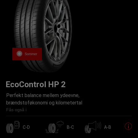
Sommer
EcoControl HP 2
Perfekt balance mellem ydeevne,
brændstoføkonomi og kilometertal
Fås også i
C-D
B-C
A-B