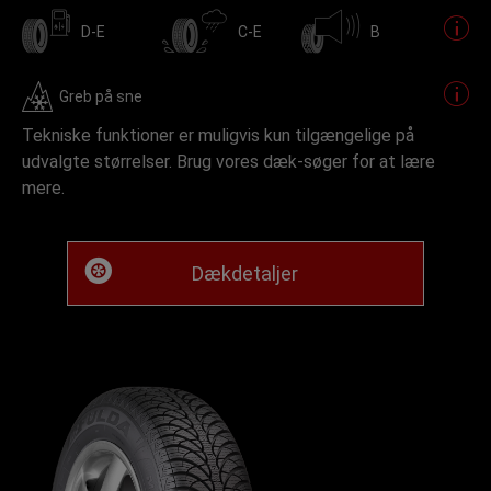
D-E
C-E
B
Greb på sne
Tekniske funktioner er muligvis kun tilgængelige på
udvalgte størrelser. Brug vores dæk-søger for at lære
mere.
Dækdetaljer