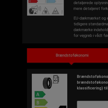
detaljerede oplysnin
mere detaljeret fork
EU-dækmærket og eff
tidligere standardmæ
dækmærke indeholder
for vejgreb i vådt f
Brændstoføkonomi
Brændstoføkonom
brændstoføkonomi
klassificering) ti