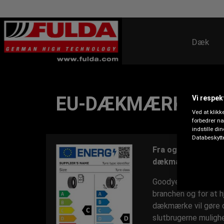
Dæk
EU-DÆKMÆRKET –
Vi respekt
Ved at klikk
forbedrer n
indstille di
Databeskytte
Fra og med maj 20
dækmærkets betydn
Goodyear har arbej
branchen og for at 
dækmærke vil gøre d
slutbrugerne muligh