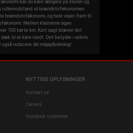
oføkonomi kan du køre længere på literen og
s rullemodstand vil brændstoføkonomien
ste brændstoføkonomi, og hele vejen frem til
toføkonomi. Mellem klasserne øges
hver 100 kørte km. Kort sagt kræver det
æk til at køre rundt. Det betyder i sidste
 også reducere din miljøpåvirkning!
NYTTIGE OPLYSNINGER
Kontakt os
Careers
Goodyear corporate