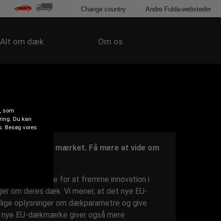
Change country
Andre Fulda-websteder
Alt om dæk
Om os
d, som
ring. Du kan
es. Besøg vores
 hvorpå dæk er mærket. Få mere at vide om
erede dækmærke for at fremme innovation i
ger om deres dæk. Vi mener, at det nye EU-
elige oplysninger om dækparametre og give
Det nye EU-dækmærke giver også mere