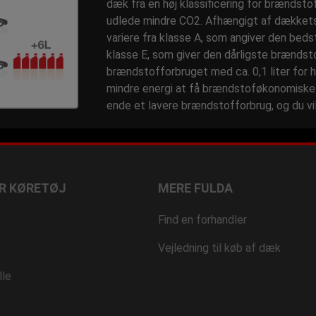
dæk fra en høj klassificering for brændst
udlede mindre CO2. Afhængigt af dækket
variere fra klasse A, som angiver den bed
klasse E, som giver den dårligste brænds
brændstofforbruget med ca. 0,1 liter for 
mindre energi at få brændstoføkonomiske d
ende et lavere brændstofforbrug, og du vil
R KØRETØJ
MERE FULDA
Find en forhandler
Vejledning til køb af dæk
lle