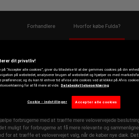
Forhandlere
Hvorfor købe Fulda?
 OVERBLIK
erer dit privatliv!
e på “Accepter alle cookies”, giver du tilladelse til at der gemmes cookies på din enhe
avigation på webstedet, analyserer brugen af webstedet og hjælper os med markedsfø
ne præferencer, og du kan til enhver tid afvise alle cookies ved at klikke på Afvis cooki
lseserklæring for at få mere at vide.
Databeskyttelseserklæring
21 gælder regulativ (EU) 2020/740 om ændring af den måde,
ing og nyt om dækkenes energiklassificering.
Cookie - indstillinger
Accepter alle cookies
det tæt sammen med de europæiske institutioner om det opdat
hjælpe forbrugerne med at træffe mere velovervejede beslutnin
et muligt for forbrugerne at få mere relevante og sammenlign
ed for at træffe et velovervejet valg, når de køber nye dæk. 