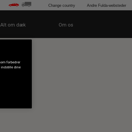
Change country
Andre Fulda-websteder
Alt om dæk
Om os
 som forbedrer
indstille dine