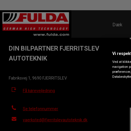
Dæk
DIN BILPARTNER FJERRITSLEV
Vi respekt
AUTOTEKNIK
Ved at klikk
navigation p
præferencer,
Databeskytte
Fabriksvej 1, 9690 FJERRITSLEV
Få kørevejledning
Se telefonnummer
vaerksted@fjerritslevautoteknik.dk