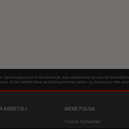
e. Oplysningerne heri er ikke bindende, ikke udtømmende og uden for kontraktforh
ted, så kan faktiske tilbud og betalingsmetoder variere, og Goodyear er ikke ansvar
R KØRETØJ
MERE FULDA
Find en forhandler