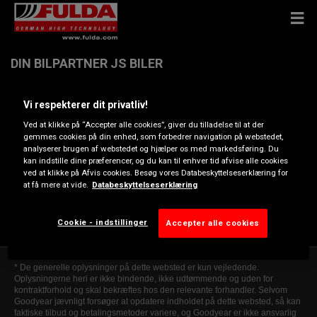
DIN BILPARTNER JS BILER
Vi respekterer dit privatliv!
Ellehammervej 4, 9900 FREDERIKSHAVN
Ved at klikke på “Accepter alle cookies”, giver du tilladelse til at der
gemmes cookies på din enhed, som forbedrer navigation på webstedet,
Få kørevejledning
analyserer brugen af webstedet og hjælper os med markedsføring. Du
kan indstille dine præferencer, og du kan til enhver tid afvise alle cookies
ved at klikke på Afvis cookies. Besøg vores Databeskyttelseserklæring for
at få mere at vide.
Databeskyttelseserklæring
Se telefonnummer
info@jsbiler.dk
Cookie - indstillinger
Accepter alle cookies
* De generelle oplysninger på dette websted er kun vejledende.
Oplysningerne heri er ikke bindende, ikke udtømmende og uden for
kontraktforhold og skal bekræftes hos den relevante forhandler. Selvom
Goodyear jævnligt forsøger at opdatere indholdet på dette websted, så kan
faktiske tilbud og betalingsmetoder variere, og Goodyear er ikke ansvarlig