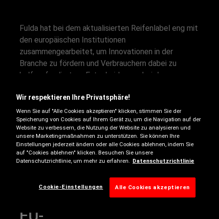
Fulda hat bei dem aktualisierten Reifenlabel eng mit
den europäischen Institutionen
zusammengearbeitet, um Innovationen in der
Branche zu fördern und Verbrauchern dabei zu
helfen, fundiertere Entscheidungen bei der
Reifenwahl zu treffen. Wir glauben, dass
Wir respektieren Ihre Privatsphäre!
Verbraucher mit dem neuen EU-Reifenlabel
relevantere und besser vergleichbare Informationen
Wenn Sie auf "Alle Cookies akzeptieren" klicken, stimmen Sie der
Speicherung von Cookies auf Ihrem Gerät zu, um die Navigation auf der
über Reifenparameter erhalten und so beim Kauf
Website zu verbessern, die Nutzung der Website zu analysieren und
neuer Reifen die optimale Wahl treffen können.
unsere Marketingmaßnahmen zu unterstützen. Sie können Ihre
Einstellungen jederzeit ändern oder alle Cookies ablehnen, indem Sie
Außerdem bietet das neue EU-Reifenlabel
auf "Cookies ablehnen" klicken. Besuchen Sie unsere
detailliertere Informationen, die online verfügbar
Datenschutzrichtlinie, um mehr zu erfahren.
Datenschutzrichtlinie
sind – so ist es für Verbraucher und Fachleute
einfacher, den richtigen Reifen zu wählen.
Cookie-Einstellungen
Alle Cookies akzeptieren
EU-