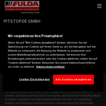
PITSTOP.DE GMBH
Wir respektieren Ihre Privatsphäre!
Emil-Wölk-Str. 1 , 07747 JENA
Wenn Sie auf "Alle Cookies akzeptieren" klicken, stimmen Sie der
Speicherung von Cookies auf Ihrem Gerät zu, um die Navigation auf der
Anfahrtsbeschreibung
Website zu verbessern, die Nutzung der Website zu analysieren und
unsere Marketingmaßnahmen zu unterstützen. Sie können Ihre
Einstellungen jederzeit ändern oder alle Cookies ablehnen, indem Sie auf
Telefonnummer anzeigen
"Cookies ablehnen" klicken. Besuchen Sie unsere Datenschutzrichtlinie,
um mehr zu erfahren.
Datenschutzrichtlinie
Cookie-Einstellungen
Alle Cookies akzeptieren
Die Informationen auf dieser Website sind allgemeiner Natur und dienen
ausschließlich zur Orientierung. Die angegebenen Informationen sind nicht
bindend, erheben keinen Anspruch auf Vollständigkeit, haben keinen
Vertragscharakter und sollten beim maßgeblichen Händler überprüft
werden. Goodyear bemüht sich zwar darum, den Inhalt der Website aktuell
zu halten, Angebote und Zahlungsmethoden können sich allerdings
ändern und Goodyear übernimmt keine Verantwortung für fehlerhafte