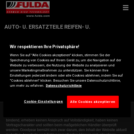
AUTO- U. ERSATZTEILE REIFEN- U.
ABSCHLEPPDIENST INH. HEIKO GRÄßER
Wir respektieren Ihre Privatsphäre!
Teichstr. 34 , 08412 WERDAU
Wenn Sie auf "Alle Cookies akzeptieren" klicken, stimmen Sie der
Speicherung von Cookies auf Ihrem Gerät zu, um die Navigation auf der
Website zu verbessern, die Nutzung der Website zu analysieren und
Anfahrtsbeschreibung
unsere Marketingmaßnahmen zu unterstützen. Sie können Ihre
Einstellungen jederzeit ändern oder alle Cookies ablehnen, indem Sie auf
"Cookies ablehnen" klicken. Besuchen Sie unsere Datenschutzrichtlinie,
um mehr zu erfahren.
Datenschutzrichtlinie
fuchsbau51b@arcor.de
Cookie-Einstellungen
Alle Cookies akzeptieren
Die Informationen auf dieser Website sind allgemeiner Natur und dienen
ausschließlich zur Orientierung. Die angegebenen Informationen sind nicht
bindend, erheben keinen Anspruch auf Vollständigkeit, haben keinen
Vertragscharakter und sollten beim maßgeblichen Händler überprüft
werden. Goodyear bemüht sich zwar darum, den Inhalt der Website aktuell