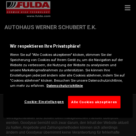
AUTOHAUS WERNER SCHUBERT E.K.
Wir respektieren Ihre Privatsphäre!
Chemnitzer Str. 95 , 09212 LIMBACH-OBERFROHNA
Wenn Sie auf "Alle Cookies akzeptieren" klicken, stimmen Sie der
Speicherung von Cookies auf Ihrem Gerät zu, um die Navigation auf der
Anfahrtsbeschreibung
Website zu verbessern, die Nutzung der Website zu analysieren und
unsere Marketingmaßnahmen zu unterstützen. Sie können Ihre
Einstellungen jederzeit ändern oder alle Cookies ablehnen, indem Sie auf
Telefonnummer anzeigen
"Cookies ablehnen" klicken. Besuchen Sie unsere Datenschutzrichtlinie,
um mehr zu erfahren.
Datenschutzrichtlinie
Cookie-Einstellungen
Alle Cookies akzeptieren
Die Informationen auf dieser Website sind allgemeiner Natur und dienen
ausschließlich zur Orientierung. Die angegebenen Informationen sind nicht
bindend, erheben keinen Anspruch auf Vollständigkeit, haben keinen
Vertragscharakter und sollten beim maßgeblichen Händler überprüft
werden. Goodyear bemüht sich zwar darum, den Inhalt der Website aktuell
zu halten, Angebote und Zahlungsmethoden können sich allerdings
ändern und Goodyear übernimmt keine Verantwortung für fehlerhafte