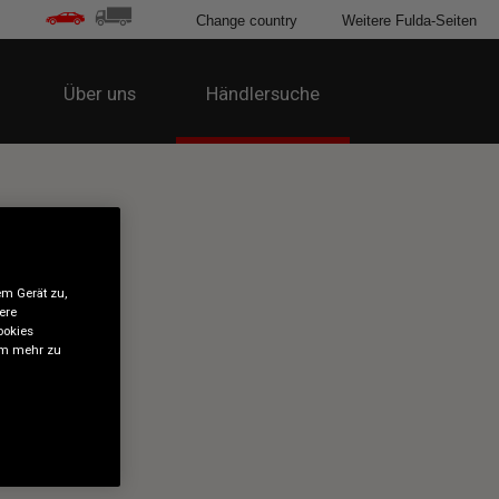
Change country
Weitere Fulda-Seiten
Über uns
Händlersuche
em Gerät zu,
ere
ookies
 um mehr zu