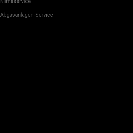
Klimaservice
Abgasanlagen-Service
und dienen ausschließlich zur Orientierung. Die angegebenen Informationen sind n
en Händler überprüft werden. Goodyear bemüht sich zwar darum, den Inhalt der W
Verantwortung für fehlerhafte Informationen.
ACH FAHRZEUG
NOCH MEHR FULDA
Händlersuche
ifen
Leitfaden für den Reifenkauf