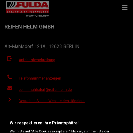
REIFEN HELM GMBH
Alt-Mahlsdorf 121A , 12623 BERLIN
Anfahrtsbeschreibung
Telefonnummer anzeigen
berlin-mahlsdorf@reifenhelm.de
Besuchen Sie die Website des Händlers
Öffnungszeiten
Wir respektieren Ihre Privatsphäre!
Montag
07:30-12:30
13:00-18:00
Wenn Sie auf "Alle Cookies akzeptieren" klicken, stimmen Sie der
Dienstag
07:30-12:30
13:00-18:00