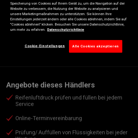
Speicherung von Cookies auf Ihrem Gerät zu, um die Navigation auf der
Mittwoch
07:30-12:30
13:00-18:00
Website zu verbessern, die Nutzung der Website zu analysieren und
unsere Marketingmaßnahmen zu unterstützen. Sie können Ihre
Donnerstag
07:30-12:30
13:00-18:00
Einstellungen jederzeit ändern oder alle Cookies ablehnen, indem Sie auf
"Cookies ablehnen" klicken. Besuchen Sie unsere Datenschutzrichtlinie,
Freitag
07:30-12:30
13:00-17:00
um mehr zu erfahren.
Datenschutzrichtlinie
Samstag
08:00-12:00
Geschlossen
Sonntag
Geschlossen
Geschlossen
Cookie-Einstellungen
Alle Cookies akzeptieren
Angebote dieses Händlers
Reifenluftdruck prüfen und füllen bei jedem
Service
Online-Terminvereinbarung
Prüfung/ Auffüllen von Flüssigkeiten bei jeder