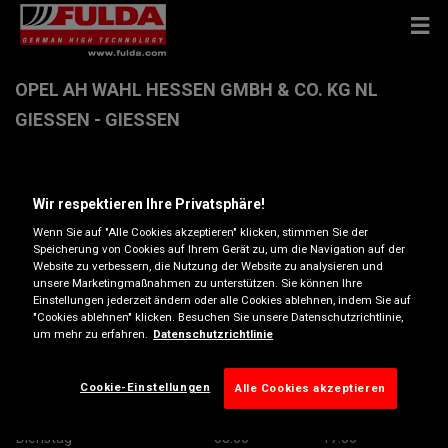
OPEL AH WAHL HESSEN GMBH & CO. KG NL
GIESSEN - GIESSEN
Neuer Hönower Weg 10 , 15366 HOPPEGARTEN
Wir respektieren Ihre Privatsphäre!
Wenn Sie auf "Alle Cookies akzeptieren" klicken, stimmen Sie der
Anfahrtsbeschreibung
Speicherung von Cookies auf Ihrem Gerät zu, um die Navigation auf der
Website zu verbessern, die Nutzung der Website zu analysieren und
unsere Marketingmaßnahmen zu unterstützen. Sie können Ihre
georg.gilg@duerkop.de
Einstellungen jederzeit ändern oder alle Cookies ablehnen, indem Sie auf
"Cookies ablehnen" klicken. Besuchen Sie unsere Datenschutzrichtlinie,
Besuchen Sie die Website des Händlers
um mehr zu erfahren.
Datenschutzrichtlinie
Öffnungszeiten
Cookie-Einstellungen
Alle Cookies akzeptieren
Montag
08:00
17:00
Dienstag
08:00
17:00