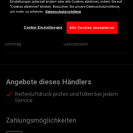
Einstellungen jederzeit ändern oder alle Cookies ablehnen, indem Sie auf
"Cookies ablehnen" klicken. Besuchen Sie unsere Datenschutzrichtlinie,
Mittwoch
08:00
17:30
um mehr zu erfahren.
Datenschutzrichtlinie
Donnerstag
08:00
17:30
Freitag
08:00
17:30
Cookie-Einstellungen
Alle Cookies akzeptieren
Samstag
08:00
17:30
Sonntag
Geschlossen
Angebote dieses Händlers
Reifenluftdruck prüfen und füllen bei jedem
Service
Zahlungsmöglichkeiten