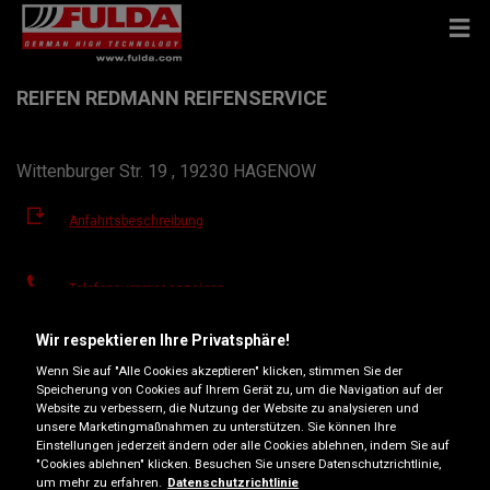
REIFEN REDMANN REIFENSERVICE
Wittenburger Str. 19 , 19230 HAGENOW
Anfahrtsbeschreibung
Telefonnummer anzeigen
shop@reifen-redmann.de
Wir respektieren Ihre Privatsphäre!
Wenn Sie auf "Alle Cookies akzeptieren" klicken, stimmen Sie der
Besuchen Sie die Website des Händlers
Speicherung von Cookies auf Ihrem Gerät zu, um die Navigation auf der
Website zu verbessern, die Nutzung der Website zu analysieren und
Öffnungszeiten
unsere Marketingmaßnahmen zu unterstützen. Sie können Ihre
Einstellungen jederzeit ändern oder alle Cookies ablehnen, indem Sie auf
Montag
08:00
17:00
"Cookies ablehnen" klicken. Besuchen Sie unsere Datenschutzrichtlinie,
um mehr zu erfahren.
Datenschutzrichtlinie
Dienstag
08:00
17:00