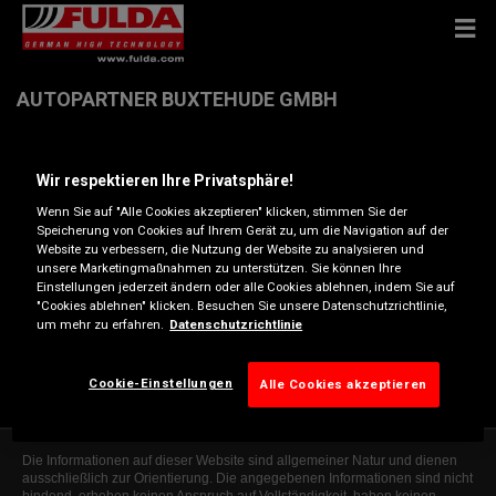
AUTOPARTNER BUXTEHUDE GMBH
Am Bahnhof Ottensen 8, 21614 BUXTEHUDE
Wir respektieren Ihre Privatsphäre!
Wenn Sie auf "Alle Cookies akzeptieren" klicken, stimmen Sie der
Anfahrtsbeschreibung
Speicherung von Cookies auf Ihrem Gerät zu, um die Navigation auf der
Website zu verbessern, die Nutzung der Website zu analysieren und
unsere Marketingmaßnahmen zu unterstützen. Sie können Ihre
Einstellungen jederzeit ändern oder alle Cookies ablehnen, indem Sie auf
Telefonnummer anzeigen
"Cookies ablehnen" klicken. Besuchen Sie unsere Datenschutzrichtlinie,
um mehr zu erfahren.
Datenschutzrichtlinie
info@autopartner-buxtehude.de
Besuchen Sie die Website des Händlers
Cookie-Einstellungen
Alle Cookies akzeptieren
Die Informationen auf dieser Website sind allgemeiner Natur und dienen
ausschließlich zur Orientierung. Die angegebenen Informationen sind nicht