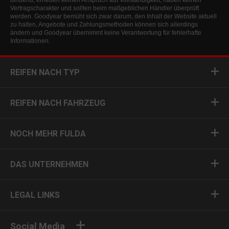
bindend, erheben keinen Anspruch auf Vollständigkeit, haben keinen
Vertragscharakter und sollten beim maßgeblichen Händler überprüft
werden. Goodyear bemüht sich zwar darum, den Inhalt der Website aktuell
zu halten, Angebote und Zahlungsmethoden können sich allerdings
ändern und Goodyear übernimmt keine Verantwortung für fehlerhafte
Informationen.
REIFEN NACH TYP
REIFEN NACH FAHRZEUG
NOCH MEHR FULDA
DAS UNTERNEHMEN
LEGAL LINKS
Social Media